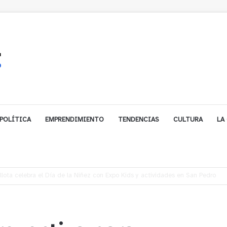
POLÍTICA
EMPRENDIMIENTO
TENDENCIAS
CULTURA
LA
ales impulsa inversión de más de $125 millones para mejorar el sector El Pol