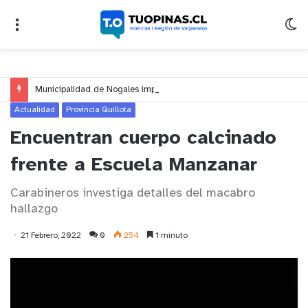
Municipalidad de Nogales impulsa inversión de más de $125 millones para mejorar el sector El Polígono
Actualidad
Provincia Quillota
Encuentran cuerpo calcinado
frente a Escuela Manzanar
Carabineros investiga detalles del macabro
hallazgo
21 Febrero, 2022
0
254
1 minuto