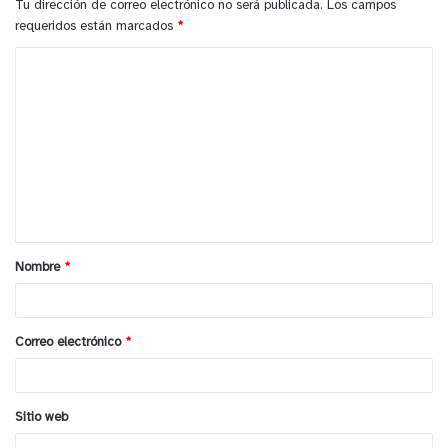
Tu dirección de correo electrónico no será publicada.
Los campos
requeridos están marcados
*
C
o
m
e
n
t
a
Nombre
*
r
i
o
Correo electrónico
*
*
Sitio web