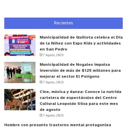
función de la Convención
”, explicó, señalando
además que su interés por participar de esta
investigación es superior al del resto de los
Recientes
consultados, así como un sector que, a pesar de
haber rechazado el proceso constituyente, está
Municipalidad de Quillota celebra el Día
muy involucrado y comprometido con informarse
de la Niñez con Expo Kids y actividades
sobre éste.
en San Pedro
7 Agosto, 2026
Dentro de las proyecciones del estudio, se
Municipalidad de Nogales impulsa
inversión de más de $125 millones para
encuentra la elaboración de un insumo sobre la
mejorar el sector El Polígono
estrategia comunicacional de la Convención
7 Agosto, 2026
Constitucional, reconociendo la deuda informativa
Cine, música y danza: Conoce la nutrida
que el órgano tiene con la ciudadanía de cara a la
cartelera de espectáculos del Centro
discusión del contenido de la nueva Carta Magna y
Cultural Leopoldo Silva para este mes
del plebiscito de salida.
de agosto
7 Agosto, 2026
Hombre con presunto trastorno mental protagoniza