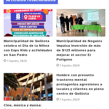
Artículos relacionados
cabo la Convención es limitado. Hoy, en un periodo
en que comenzó el debate sobre los artículos que
compondrán la nueva Carta Magna,
encaminándose al plebiscito de salida de carácter
obligatorio, es más importante que nunca
aumentar y fortalecer ese conocimiento, de
manera que la ciudadanía participe informada y
Municipalidad de Quillota
Municipalidad de Nogales
celebra el Día de la Niñez
impulsa inversión de más
conforme con el histórico proceso que vive el país.
con Expo Kids y actividades
de $125 millones para
en San Pedro
mejorar el sector El
Polígono
Anuncio Patrocinado
7 Agosto, 2026
7 Agosto, 2026
Así lo destacó
Zoe Zabala, Jefa de la
Investigación
, apuntando a la necesidad de
Hombre con presunto
trastorno mental
identificar y conversar con el electorado nuevo que
protagoniza agresiones a
participará del plebiscito: “
Para nosotros es súper
locales y clientes en pleno
importante recabar esto, porque muchas encuestas
centro de Quillota
7 Agosto, 2026
han tratado de sacar porcentajes de confianza sobre
Cine, música y danza:
lo que está sucediendo con la Convención, pero hay