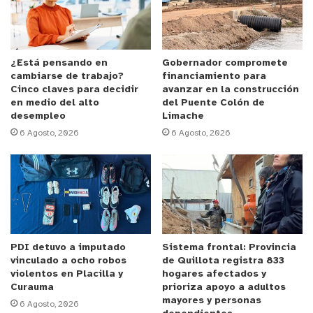
Así lo explicó el presidente de la Agrupación
Expresión Fotográfica,
Cristian Pastén Muñoz.
El proyecto responde a la inquietud de un grupo de
¿Está pensando en
Gobernador compromete
cambiarse de trabajo?
financiamiento para
amantes de la fotografía, preocupados por la falta
Cinco claves para decidir
avanzar en la construcción
de identidad de los barrios. Con esto, buscaron
en medio del alto
del Puente Colón de
rescatar, identificar y difundir el patrimonio local
desempleo
Limache
6 Agosto, 2026
6 Agosto, 2026
del territorio, a través de sus habitantes con
mayor trayectoria.
El alcalde de La Ligua,
Patricio Pallares Valenzuela
,
estuvo presente en la jornada, acompañando a los
expositores y a las organizaciones impulsoras del
taller. El Jefe comunal valoró este tipo de
PDI detuvo a imputado
Sistema frontal: Provincia
vinculado a ocho robos
de Quillota registra 833
acciones, pues implican una oportunidad de
violentos en Placilla y
hogares afectados y
“recuperar la historia de la Comuna”
.
Curauma
prioriza apoyo a adultos
mayores y personas
6 Agosto, 2026