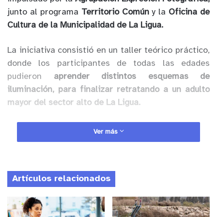
junto al programa
Territorio Común
y la
Oficina de
Cultura de la Municipalidad de La Ligua.
La iniciativa consistió en un taller teórico práctico,
donde los participantes de todas las edades
pudieron
aprender distintos esquemas de
iluminación, para finalizar retratando a un adulto
mayor del sector alto de La Ligua.
Anuncio Patrocinado
Ver más
El objetivo central es difundir la memoria histórica
del barrio a través de
fotografías realizadas por la
comunidad a personas mayores, y su exposición en
Artículos relacionados
espacios públicos para valorar el testimonio
barrial.