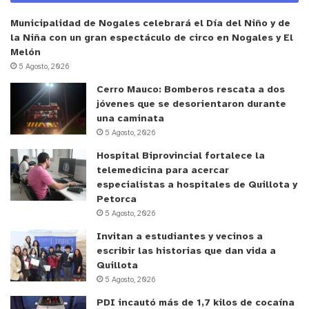
situación de vulnerabilidad o riesgo social.
Municipalidad de Nogales celebrará el Día del Niño y de
Por su parte, la Coordinadora de Deporte de
la Niña con un gran espectáculo de circo en Nogales y El
Melón
SLEPV, Marcela Guzmán, señaló: “Tuvimos la
5 Agosto, 2026
primera reunión, ya que es vital establecer los
Cerro Mauco: Bomberos rescata a dos
lazos y una comunicación eficaz que nos permitan
jóvenes que se desorientaron durante
establecer relaciones de confianza, para poder
una caminata
cumplir con nuestras metas y objetivos de este
5 Agosto, 2026
año, nuestro principal meta es mejorar los índices
Hospital Biprovincial fortalece la
de actividad física, además de potenciar la vida
telemedicina para acercar
especialistas a hospitales de Quillota y
activa y saludable en toda la población”.
Petorca
5 Agosto, 2026
Entre las principales actividades planificadas para
Invitan a estudiantes y vecinos a
este año, se destacó una charla con un psicólogo
escribir las historias que dan vida a
deportivo -a realizarse el próximo 4 de mayo-, una
Quillota
corrida estudiantil, una copa de fútbol y la
5 Agosto, 2026
estrategia de recreos activos.
PDI incautó más de 1,7 kilos de cocaína