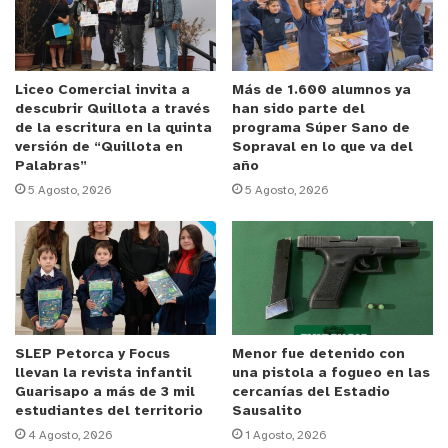
Hernán Olguín, es súper importante dar a conocer
las falencias históricas que existen en el sistema
educativo “y así también organizarnos para poder
solucionar estas problemáticas que se dan a nivel
Liceo Comercial invita a
Más de 1.600 alumnos ya
descubrir Quillota a través
han sido parte del
local”.
de la escritura en la quinta
programa Súper Sano de
versión de “Quillota en
Sopraval en lo que va del
Palabras”
año
Una de las inquietudes de los docentes fue la
5 Agosto, 2026
5 Agosto, 2026
posibilidad de obtener recursos para apoyar a los
alumnos, situación ante la cual Olivares planteó
una opción: “Se tienen que buscar los recursos
dentro de nuestra comunidad y nuestro
establecimiento ha generado políticas de convenio
con el Club Deportivo Placeres que tiene varias
SLEP Petorca y Focus
Menor fue detenido con
disciplinas. En este momento también estamos
llevan la revista infantil
una pistola a fogueo en las
gestionando la personalidad jurídica para buscar
Guarisapo a más de 3 mil
cercanías del Estadio
otros recursos a nivel municipal y del gobierno
estudiantes del territorio
Sausalito
4 Agosto, 2026
1 Agosto, 2026
regional. Entonces esa es la manera principal de