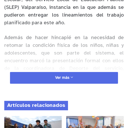
(SLEP) Valparaíso, instancia en la que además se
pudieron entregar los lineamientos del trabajo
planificado para este año.
Además de hacer hincapié en la necesidad de
retomar la condición física de los niños, niñas y
adolescentes, que son parte del sistema, el
encuentro marcó la presentación formal con ellos
de la coordinadora de Deporte del servicio,
Marcela Guzmán, quién será el nexo entre los
Ver más
docentes y SLEP.
Anuncio Patrocinado
Artículos relacionados
Gestión conjunta
Para Lázaro Olivares, profesor de la Escuela