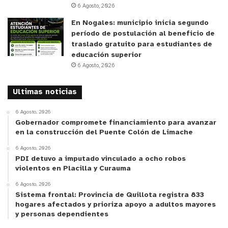
nuestro entorno, ha causado problemas en la salud
6 Agosto, 2026
mental de la población.
En Nogales: municipio inicia segundo
período de postulación al beneficio de
CESAM Limache
traslado gratuito para estudiantes de
educación superior
6 Agosto, 2026
Conny Vigueras, Directora del CESAM Limache, que
recibe además a usuarios de Olmué y la provincia
Ultimas noticias
de Marga Marga, señala que “estamos conscientes
del impacto que ha tenido la pandemia en la salud
6 Agosto, 2026
mental de las personas, por eso, el equipo clínico
Gobernador compromete financiamiento para avanzar
en la construcción del Puente Colón de Limache
del CESAM Limache ha ideado estrategias
6 Agosto, 2026
destinadas a dar continuidad a las atenciones de
PDI detuvo a imputado vinculado a ocho robos
las personas manteniendo la calidad de ellas. En
violentos en Placilla y Curauma
este sentido se han realizado atenciones en
6 Agosto, 2026
modalidad presencial y telemática, individuales y
Sistema frontal: Provincia de Quillota registra 833
hogares afectados y prioriza apoyo a adultos mayores
grupales dependiendo de las necesidades y
y personas dependientes
posibilidades de las personas. Siendo las