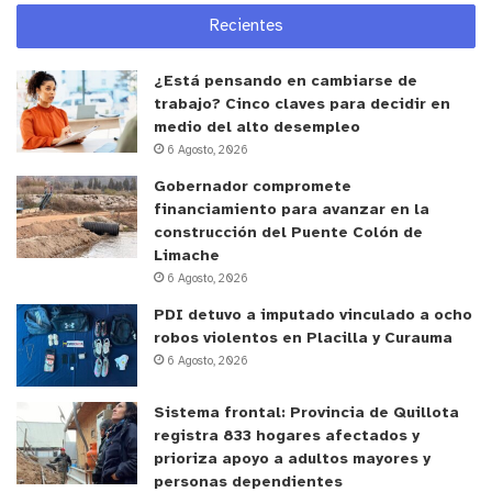
intersectoriales tales como oficinas municipales,
Recientes
justicia (tribunales, red SENAME Carabineros),
¿Está pensando en cambiarse de
empresas, organizaciones locales, ámbito
trabajo? Cinco claves para decidir en
educación, entre otros. Este vínculo impacta no
medio del alto desempleo
solo en la condición de salud del usuario, sino
6 Agosto, 2026
también en su entorno más inmediato,
Gobernador compromete
contribuyendo a la inclusión social y a la
financiamiento para avanzar en la
recuperación de las personas”.
construcción del Puente Colón de
Limache
6 Agosto, 2026
Impacto de los CESAM en el actual contexto
PDI detuvo a imputado vinculado a ocho
sanitario
robos violentos en Placilla y Curauma
6 Agosto, 2026
La pandemia ha sido sin duda un período de mucha
tensión para las familias. Las extensas
Sistema frontal: Provincia de Quillota
cuarentenas y el cambio de hábitos que surgió de
registra 833 hogares afectados y
prioriza apoyo a adultos mayores y
esta, para mantener la seguridad personal y de
personas dependientes