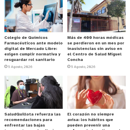
comenta que este tipo de modelo surge a raíz de
la implementación de las Unidades de Salud
Mental en los consultorios de especialidades de
los Hospitales, y por lo tanto, estos dispositivos
tienen como dificultad, que se centraliza la
Colegio de Químicos
Más de 400 horas médicas
Farmacéuticos ante modelo
se perdieron en un mes por
atención en una sola unidad y con un gran número
digital de Mercado Libre:
inasistencias sin aviso en
de usuarios, impidiendo la atención más
exigen cumplir normativa y
el Centro de Salud Miguel
resguardar rol sanitario
Concha
personalizada. La atención de salud mental implica
5 Agosto, 2026
5 Agosto, 2026
además del diagnóstico, una buena evaluación y un
plan de intervención que se complementa con la
asistencia del usuario a distintas actividades,
individuales y grupales. Por este motivo, el
referente del Servicio de salud comenta que “eso
en el mundo hospitalario es difícil y por eso se
SaludQuillota refuerza las
El corazón no siempre
desarrollan estos tres Centros de Salud Mental
recomendaciones para
avisa: los hábitos que
(CESAM) del Servicio de Salud en Limache, Concón
enfrentar las bajas
pueden prevenir una