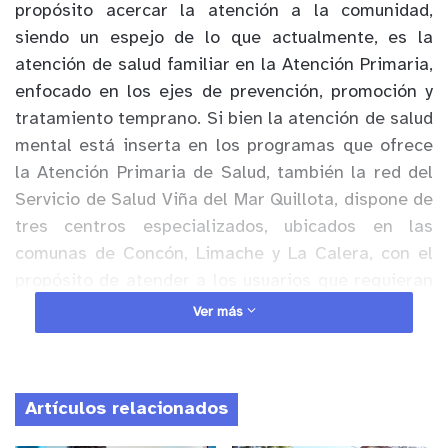
propósito acercar la atención a la comunidad,
siendo un espejo de lo que actualmente, es la
atención de salud familiar en la Atención Primaria,
enfocado en los ejes de prevención, promoción y
tratamiento temprano. Si bien la atención de salud
mental está inserta en los programas que ofrece
la Atención Primaria de Salud, también la red del
Servicio de Salud Viña del Mar Quillota, dispone de
tres centros especializados, ubicados en las
comunas de Concón, Limache y La Calera, con el
propósito de atender a los usuarios que requieran
un tratamiento continuo ambulatorio, siguiendo
Ver más
este principio de cercanía con el usuario y en que
el usuario sea protagonista de su tratamiento.
Artículos relacionados
Juan Esteban Tirado, Jefe de la Unidad de Salud
Mental del Servicio de Salud Viña del Mar Quillota,