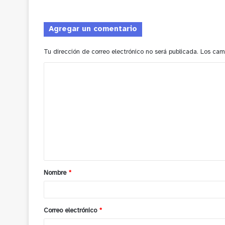
Agregar un comentario
Tu dirección de correo electrónico no será publicada.
Los cam
C
o
m
e
n
t
a
Nombre
*
r
i
o
Correo electrónico
*
*