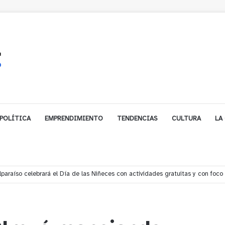
POLÍTICA
EMPRENDIMIENTO
TENDENCIAS
CULTURA
LA
 insisten en declarar zona de catástrofe y extender ficha FIBE