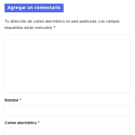
Agregar un comentario
Tu dirección de correo electrónico no será publicada.
Los campos
requeridos están marcados
*
C
o
m
e
n
t
a
Nombre
*
r
i
o
Correo electrónico
*
*