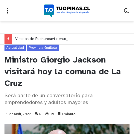
Vecinos de Puchuncaví denuncian presunto traslado de aguas servidas hacia Concón desde planta cuestionada por Contraloría
Actualidad
Provincia Quillota
Ministro Giorgio Jackson
visitará hoy la comuna de La
Cruz
Será parte de un conversatorio para
emprendedores y adultos mayores
27 Abril, 2022
0
38
1 minuto