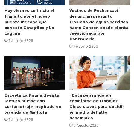
Hoy viernes se inicia el
Vecinos de Puchuncaví
tránsito por el nuevo
denuncian presunto
puente mecano que
traslado de aguas servidas
conecta Catapilco y La
hacia Concón desde planta
Laguna
cuestionada por
Contraloría
7 Agosto, 2026
7 Agosto, 2026
Escuela La Palma lleva la
¿Está pensando en
lectura al cine con
cambiarse de trabajo?
cortometraje inspirado en
Cinco claves para decidir
leyenda de Quillota
en medio del alto
desempleo
7 Agosto, 2026
6 Agosto, 2026