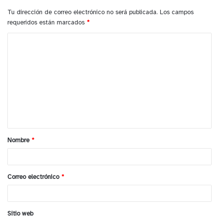
Tu dirección de correo electrónico no será publicada.
Los campos
requeridos están marcados
*
C
o
m
e
n
t
a
Nombre
*
r
i
o
Correo electrónico
*
*
Sitio web