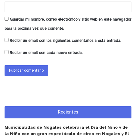
Guardar mi nombre, correo electrónico y sitio web en este navegador
para la próxima vez que comente.
Recibir un email con los siguientes comentarios a esta entrada.
Recibir un email con cada nueva entrada.
#Quilpué
a esta hora personal de
Carabineros se encuentra en Av.
Industrial con Mateo de Toro y
Zambrano, por el hallazgo de 2 cuerpos
sin vida en el lugar.
Recientes
https://t.co/9lLYFCCrHS
Municipalidad de Nogales celebrará el Día del Niño y de
— Alerta_V_Region_OFC (@v_alerta)
la Niña con un gran espectáculo de circo en Nogales y El