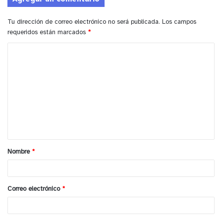
Tu dirección de correo electrónico no será publicada.
Los campos
requeridos están marcados
*
C
o
m
e
n
t
a
Nombre
*
r
i
o
Correo electrónico
*
*