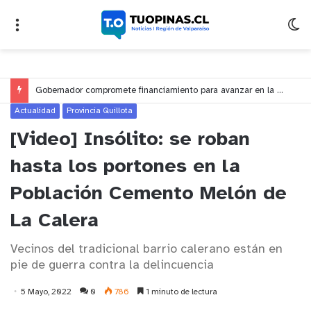
Gobernador compromete financiamiento para avanzar en la construcción del Puente Colón de Limache
Actualidad
Provincia Quillota
[Video] Insólito: se roban
hasta los portones en la
Población Cemento Melón de
La Calera
Vecinos del tradicional barrio calerano están en
pie de guerra contra la delincuencia
5 Mayo, 2022
0
786
1 minuto de lectura