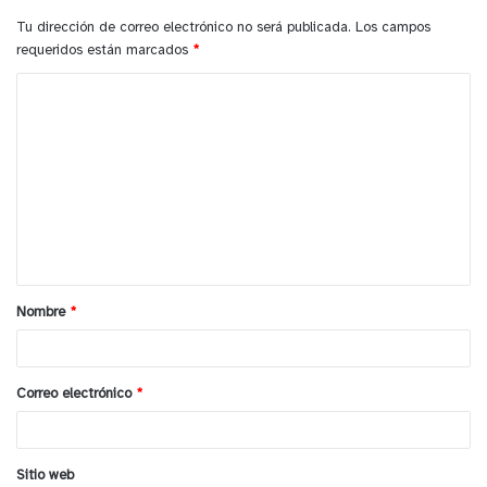
Tu dirección de correo electrónico no será publicada.
Los campos
requeridos están marcados
*
C
00:00
00:50
o
y tú, ¿qué opinas?
m
e
n
t
a
Nombre
*
r
i
o
Correo electrónico
*
*
Sitio web