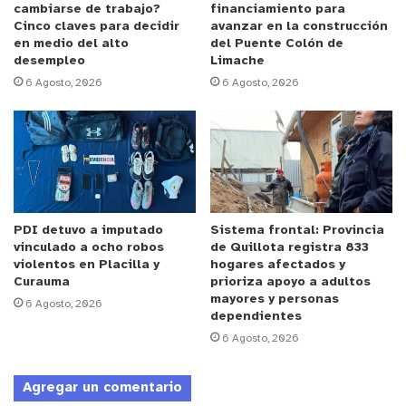
cambiarse de trabajo?
financiamiento para
Cinco claves para decidir
avanzar en la construcción
en medio del alto
del Puente Colón de
desempleo
Limache
Reproductor
6 Agosto, 2026
6 Agosto, 2026
de
Video
PDI detuvo a imputado
Sistema frontal: Provincia
vinculado a ocho robos
de Quillota registra 833
violentos en Placilla y
hogares afectados y
00:00
00:32
Curauma
prioriza apoyo a adultos
Reproductor
mayores y personas
6 Agosto, 2026
dependientes
de
6 Agosto, 2026
Video
Agregar un comentario