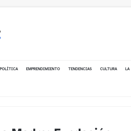
POLÍTICA
EMPRENDIMIENTO
TENDENCIAS
CULTURA
LA
e financiamiento para avanzar en la construcción del Puente Colón de Lim