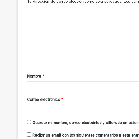
Tu dirección de correo electrónico no será publicada.
Los cam
C
o
m
e
n
t
a
Nombre
*
r
i
o
Correo electrónico
*
*
Guardar mi nombre, correo electrónico y sitio web en este
Recibir un email con los siguientes comentarios a esta entr