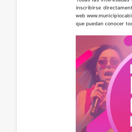
Todas las interesadas 
inscribirse directame
web
www.municipiocabil
que puedan conocer tod