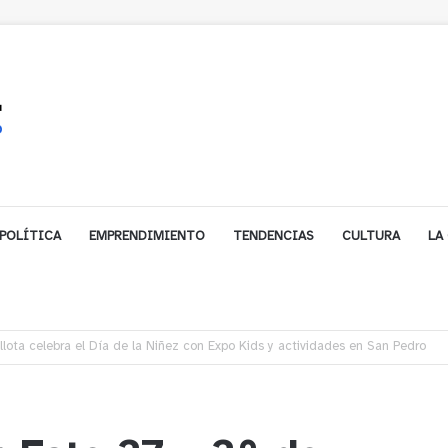
POLÍTICA
EMPRENDIMIENTO
TENDENCIAS
CULTURA
LA
ales impulsa inversión de más de $125 millones para mejorar el sector El Pol