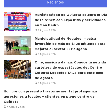
Recientes
consumo de agua. El nutricionista incluso advierte
que, dependiendo de diversos factores (como la
Municipalidad de Quillota celebra el Día
velocidad de pérdida del agua corporal o las
de la Niñez con Expo Kids y actividades
condiciones de humedad ambiental), una
en San Pedro
deshidratación discreta, equivalente a la pérdida
7 Agosto, 2026
de un 2% del peso corporal, es capaz de
Municipalidad de Nogales impulsa
inversión de más de $125 millones para
deteriorar en forma importante el rendimiento y
mejorar el sector El Polígono
una pérdida del 5% del peso corporal puede ser
7 Agosto, 2026
hasta crítica para la salud. Por lo tanto, es
Cine, música y danza: Conoce la nutrida
importante la ingesta y el tipo
de líquido durante
cartelera de espectáculos del Centro
el ejercicio, de tal manera de evitar la
Cultural Leopoldo Silva para este mes
deshidratación. Como recomendación -concluye-,
de agosto
7 Agosto, 2026
siempre es necesario beber líquido durante el
ejercicio a intervalos regulares, antes de sentir
Hombre con presunto trastorno mental protagoniza
agresiones a locales y clientes en pleno centro de
sed.
Quillota
7 Agosto, 2026
y tú, ¿qué opinas?