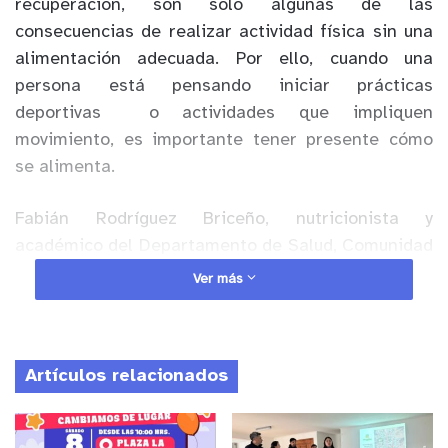
recuperación, son solo algunas de las
consecuencias de realizar actividad física sin una
alimentación adecuada. Por ello, cuando una
persona está pensando iniciar prácticas
deportivas
o actividades que impliquen
movimiento, es importante tener presente cómo
se alimenta.
Fabián Rodríguez Briceño, nutricionista y
académico del Departamento de Salud, Comunidad
y Gestión de la Facultad de Ciencias de la Salud de
Ver más
la Universidad de Playa Ancha (UPLA), advierte que
un programa de nutrición cuidadosamente
planeado tiene efectos positivos significativos en
Artículos relacionados
el rendimiento deportivo. Comenta que, en los
últimos años, diversos organismos internacionales
han intentado establecer pautas nutricionales