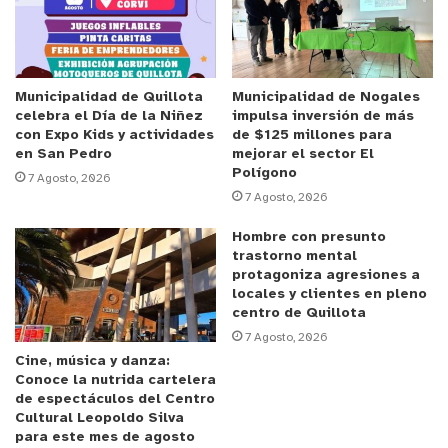
adecuadas para los deportistas, publicando
documentos de consenso sobre la ingesta óptima y
el momento del día en que hay que tomar los
alimentos, líquidos y suplementos, si es necesario.
Municipalidad de Quillota
Municipalidad de Nogales
celebra el Día de la Niñez
impulsa inversión de más
Lo anterior, porque se sabe que la alimentación es
con Expo Kids y actividades
de $125 millones para
relevante en la actividad física, ya que afecta
en San Pedro
mejorar el sector El
Polígono
positivamente la composición corporal y favorece
7 Agosto, 2026
7 Agosto, 2026
la recuperación.
Hombre con presunto
Anuncio Patrocinado
trastorno mental
protagoniza agresiones a
“
Las personas que deciden comenzar a realizar
locales y clientes en pleno
actividad física o, más bien, ejercicio físico,
centro de Quillota
7 Agosto, 2026
generalmente tienen una dieta poco adecuada;
Cine, música y danza:
conocer y seleccionar los alimentos que deben
Conoce la nutrida cartelera
ingerirse y sus cantidades es, por lo tanto, una
de espectáculos del Centro
Cultural Leopoldo Silva
prioridad para estas personas a la hora de adquirir
para este mes de agosto