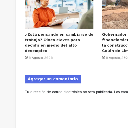
¿Está pensando en cambiarse de
Gobernador
trabajo? Cinco claves para
financiamie
decidir en medio del alto
la construcc
desempleo
Colón de Li
6 Agosto, 2026
6 Agosto, 20
Agregar un comentario
Tu dirección de correo electrónico no será publicada.
Los cam
C
o
m
e