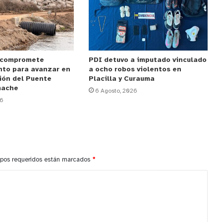
 compromete
PDI detuvo a imputado vinculado
nto para avanzar en
a ocho robos violentos en
ión del Puente
Placilla y Curauma
mache
6 Agosto, 2026
26
pos requeridos están marcados
*