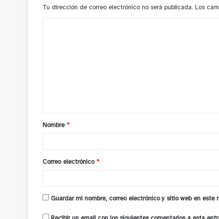
Tu dirección de correo electrónico no será publicada.
Los cam
C
o
m
e
n
t
a
Nombre
*
r
i
o
Correo electrónico
*
*
Guardar mi nombre, correo electrónico y sitio web en este
Recibir un email con los siguientes comentarios a esta entr