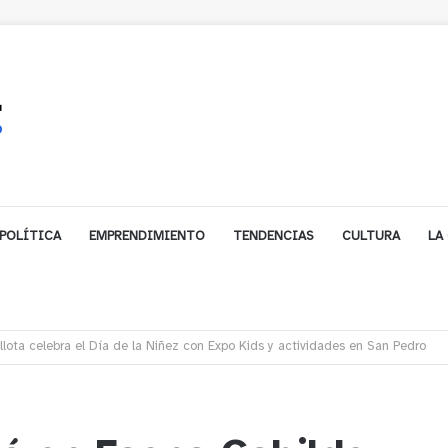
POLÍTICA
EMPRENDIMIENTO
TENDENCIAS
CULTURA
LA
ales impulsa inversión de más de $125 millones para mejorar el sector El Pol