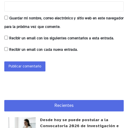
Por último, el alcalde adelantó que la próxima
semana comenzarán las obras de remodelación de
Guardar mi nombre, correo electrónico y sitio web en este navegador
Plaza de Los Ceibos para renovarle la cara a este
para la próxima vez que comente.
sector, además que junto con comerciantes del
sector la Municipalidad seguirá trabajando
Recibir un email con los siguientes comentarios a esta entrada.
mancomunadamente.
Recibir un email con cada nueva entrada.
“Podemos hacer muchas acciones y generar
muchos proyectos de intervención a la Plaza de
Los Ceibos que van a la infraestructura, que van a
la luminaria, pero si no somos capaces de seguir
trabajando en conjunto no aseguramos que los
niveles de delincuencia y la sensación de
inseguridad disminuyan, y ese es compromiso que
Recientes
hemos tomado con la Cámara de Comercio
Desde hoy se puede postular a la
anteriormente, pero ahora con los locatarios que
Convocatoria 2026 de investigación e