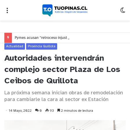
Pymes acusan “retroceso injusto” y exigen al Congreso rechazar veto que elimina el pago oportuno a 30 días
Actualidad
Provincia Quillota
Autoridades intervendrán
complejo sector Plaza de Los
Ceibos de Quillota
La próxima semana inician obras de remodelación
para cambiarle la cara al sector ex Estación
14 Mayo, 2022
0
93
2 minutos de lectura