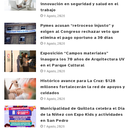
estaban representando al resto de sus colegas, y
innovación en seguridad y salud en el
eso lo quiero destacar mucho, se ha notado
trabajo
efectivamente esa disposición, se ha notado que
9 Agosto, 2026
estamos armando un programa de prevención y
Pymes acusan “retroceso injusto” y
control en conjunto con los vecinos y vecinas del
exigen al Congreso rechazar veto que
elimina el pago oportuno a 30 días
sector y yo creo que eso por sobre todo va arrojar
9 Agosto, 2026
buenos resultados al corto plazo”, concluyó el
Exposición “Campos materiales”
alcalde Oscar Calderón.
inaugura los 70 años de Arquitectura UV
en el Parque Cultural
9 Agosto, 2026
Histórico avance para La Cruz: $128
millones fortalecerán la red de apoyos y
cuidados
9 Agosto, 2026
Municipalidad de Quillota celebra el Día
de la Niñez con Expo Kids y actividades
en San Pedro
7 Agosto, 2026