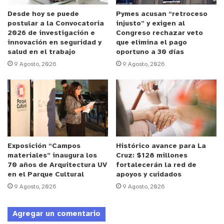
nuevos vehículos municipales para el Quillota te
Desde hoy se puede
Pymes acusan “retroceso
postular a la Convocatoria
injusto” y exigen al
Cuida.
2026 de investigación e
Congreso rechazar veto
innovación en seguridad y
que elimina el pago
salud en el trabajo
oportuno a 30 días
Anuncio Patrocinado
9 Agosto, 2026
9 Agosto, 2026
Por su parte, el Delegado Presidencial Provincial,
José Orrego Ramírez, señaló que han iniciado un
trabajo importante y están presentes “en todos los
Consejo Comunales de Seguridad Pública, creamos
el Consejo Provincial de Seguridad Pública, donde
están representadas todas las Direcciones,
Exposición “Campos
Histórico avance para La
Carabineros y la PDI. También, estamos muy
materiales” inaugura los
Cruz: $128 millones
preocupados de la situación de Quillota, ahí en
70 años de Arquitectura UV
fortalecerán la red de
en el Parque Cultural
apoyos y cuidados
particular acabamos de reunir con los vecinos de
9 Agosto, 2026
9 Agosto, 2026
calle Prat, también nos reunimos con los
comerciantes agrupados en la Cámara de
Agregar un comentario
Comercio y estamos trabajando en conjunto para