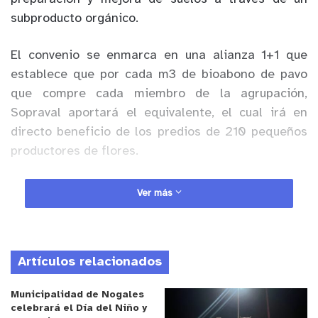
subproducto orgánico.
El convenio se enmarca en una alianza 1+1 que
establece que por cada m3 de bioabono de pavo
que compre cada miembro de la agrupación,
Sopraval aportará el equivalente, el cual irá en
directo beneficio de los predios de 210 pequeños
productores de flores.
Anuncio Patrocinado
Ver más
Junto con el importante aporte en nutrientes que
caracteriza a este subproducto como el nitrógeno,
fósforo y potasio, además de materia orgánica,
Artículos relacionados
este convenio favorecerá el acceso a una
enmienda que disminuirá los costos de producción,
Municipalidad de Nogales
los que se han visto incrementados por la escasez
celebrará el Día del Niño y