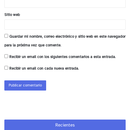
de pavo en sus predios, oportunidad donde
obtuvieron muy buenos resultados a nivel
Sitio web
productivo, además de un efecto beneficioso a
largo plazo en sus suelos, animándolos a concretar
esta nueva alianza y sumar más socios que
Guardar mi nombre, correo electrónico y sitio web en este navegador
recibirán este aporte.
para la próxima vez que comente.
Recibir un email con los siguientes comentarios a esta entrada.
Recibir un email con cada nueva entrada.
y tú, ¿qué opinas?
Recientes