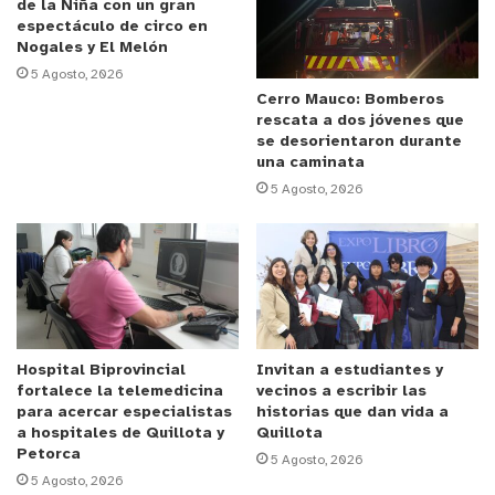
de la Niña con un gran
de insumos agrícolas.
espectáculo de circo en
Nogales y El Melón
Rodrigo Osses, presidente de la Agrupación de
5 Agosto, 2026
Floricultores de Longotoma, destacó los beneficios
Cerro Mauco: Bomberos
rescata a dos jóvenes que
de este convenio, “es importante recalcar que esta
se desorientaron durante
alianza nos permitirá acceder a un fertilizante
una caminata
natural a bajo precio, con el cual mejoraremos
5 Agosto, 2026
nuestra tierra y nuestras plantaciones,
favoreciendo la calidad de nuestras flores. Este es
un rubro que entra por la vista, por ello contar con
flores con color definido y de mejor calidad resulta
más atractivo para el consumidor”. Agregó, “Los
insumos han subido mucho en especial los
Hospital Biprovincial
Invitan a estudiantes y
fortalece la telemedicina
vecinos a escribir las
fertilizantes sintéticos que han triplicado su valor,
para acercar especialistas
historias que dan vida a
por ello nos conviene contar con un abono natural
a hospitales de Quillota y
Quillota
Petorca
que la tierra absorbe en un 100%, lo que nos
5 Agosto, 2026
5 Agosto, 2026
permite también sembrar hortalizas y chacarería