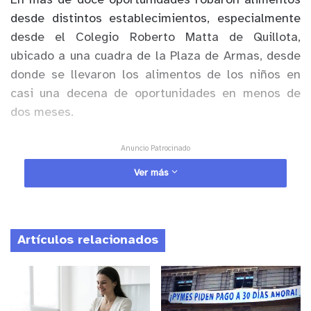
En más de doce oportunidades robaron alimentos
desde distintos establecimientos, especialmente
desde el Colegio Roberto Matta de Quillota,
ubicado a una cuadra de la Plaza de Armas, desde
donde se llevaron los alimentos de los niños en
casi una decena de oportunidades en menos de
dos meses.
Anuncio Patrocinado
Afortunadamente durante la madrugada de este
Ver más
viernes dos sujetos fueron finalmente detenidos
por Carabineros de la Cuarta Comisaría de
Quillota ingresando al Roberto Matta.
Artículos relacionados
Durante la jornada del viernes pasarán a control
de detención en el Tribunal de Garantía de la
comuna