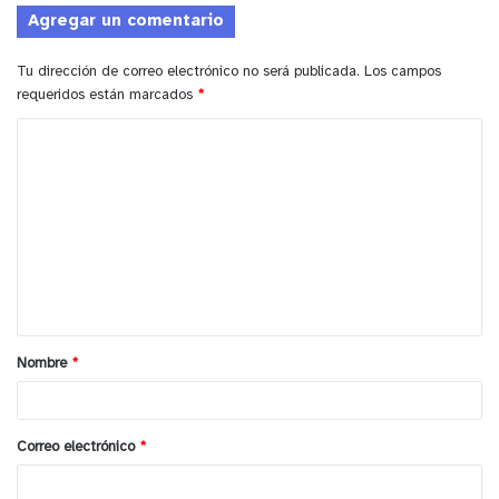
Agregar un comentario
Tu dirección de correo electrónico no será publicada.
Los campos
requeridos están marcados
*
C
o
m
e
n
t
a
Nombre
*
r
i
o
Correo electrónico
*
*