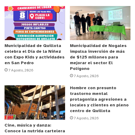
locatarios y dirigentes han venido denunciando.
Anuncio Patrocinado
“Recibimos una solicitud por parte de los distintos
sindicatos y asociaciones de la feria minorista de La
Calera por un montón de angustias y dolores que
Municipalidad de Quillota
Municipalidad de Nogales
celebra el Día de la Niñez
impulsa inversión de más
están sufriendo a partir de distintos hechos,
con Expo Kids y actividades
de $125 millones para
incivilidades y potencial criminalidad. En ese
en San Pedro
mejorar el sector El
Polígono
sentido, dispuse y levantamos un diagnóstico
7 Agosto, 2026
7 Agosto, 2026
preliminar, donde convocamos a Carabineros para
realizar rondas largas, por un amplio periodo de
Hombre con presunto
trastorno mental
tiempo, el día más importante de la feria que es el
protagoniza agresiones a
sábado”,
indicó el DPP José Orrego Ramirez.
locales y clientes en pleno
centro de Quillota
Las rondas, que esta vez contaron la presencia del
7 Agosto, 2026
Cine, música y danza:
Delegado presidencial Provincial in situ, tienen
Conoce la nutrida cartelera