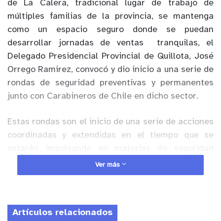
de La Calera, tradicional lugar de trabajo de
múltiples familias de la provincia, se mantenga
como un espacio seguro donde se puedan
desarrollar jornadas de ventas
tranquilas, el
Delegado Presidencial Provincial de Quillota, José
Orrego Ramirez, convocó y dio inicio a una serie de
rondas de seguridad preventivas y permanentes
junto con Carabineros de Chile en dicho sector.
Estas rondas son el inicio de una serie de acciones
coordinadas y extendidas en el tiempo que se
estarán impulsando en materias de seguridad
pública y que incluirán tanto a Carabineros de
Ver más
Chile como a la Oficina de Seguridad Pública de la
Municipalidad de La Calera, a los fiscales y a la
Policía de Investigaciones, dando atención
Artículos relacionados
oportuna a una serie de situaciones que los