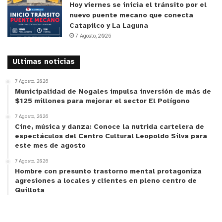
“Es súper importante este convenio, porque así se
Hoy viernes se inicia el tránsito por el
nuevo puente mecano que conecta
reduce la cantidad de basura que llega a los
Catapilco y La Laguna
vertederos y se les hace un tratamiento adecuado
7 Agosto, 2026
para después valorizar estos residuos y
transformarlos en materia orgánica, tierra fértil
Ultimas noticias
para las plazas y los parques”, expresó por su
7 Agosto, 2026
parte la concejala Kesia Navarro, presidenta de la
Municipalidad de Nogales impulsa inversión de más de
Comisión de Medio Ambiente.
$125 millones para mejorar el sector El Polígono
7 Agosto, 2026
Con la incorporación de estas cinco ferias al
Cine, música y danza: Conoce la nutrida cartelera de
espectáculos del Centro Cultural Leopoldo Silva para
proceso de certificación ambiental serían 6 las
este mes de agosto
ferias reconocidas como ecológicas en la comuna.
7 Agosto, 2026
Actualmente, es la feria
“Los Pinos y el Molle
Hombre con presunto trastorno mental protagoniza
Solitario”
la única que cuenta con certificación
agresiones a locales y clientes en pleno centro de
Quillota
ambiental, tras un trabajo en conjunto con la
Dirección Ambiental Municipal.