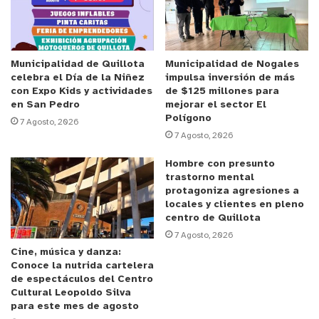
Compromisos a los que se suma el “ir
paulatinamente disminuyendo la entrega de bolsas
plásticas”, agregó Alejandro Vives, director de la
Dirección Ambiental Municipal.
Municipalidad de Quillota
Municipalidad de Nogales
celebra el Día de la Niñez
impulsa inversión de más
con Expo Kids y actividades
de $125 millones para
Para concretar cada uno de estas
en San Pedro
mejorar el sector El
Polígono
responsabilidades -agregó el profesional- el
7 Agosto, 2026
7 Agosto, 2026
municipio realizará distintas actividades de
educación en materia medioambiental y
Hombre con presunto
trastorno mental
capacitaciones con todos los locatarios de cada
protagoniza agresiones a
una de las ferias.
locales y clientes en pleno
centro de Quillota
Mejora la disposición de residuos y se ahorra
7 Agosto, 2026
Cine, música y danza:
Conoce la nutrida cartelera
En la Feria Huanhualí estiman que mensualmente
de espectáculos del Centro
generan cerca de una tonelada de residuos, los
Cultural Leopoldo Silva
para este mes de agosto
que, hasta antes de la firma del acuerdo de