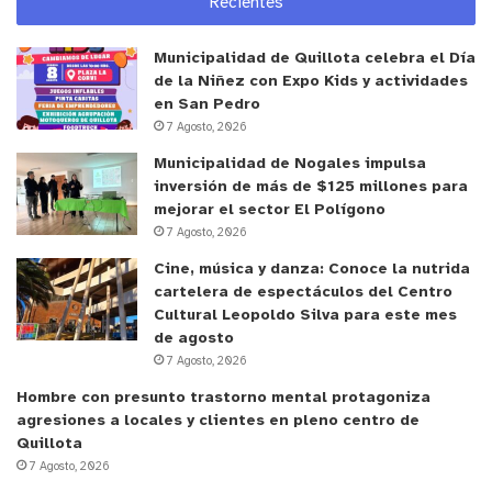
Recientes
utilizado en
áreas verdes, en proyectos de
arborización y en el mejoramiento de los suelos de
Municipalidad de Quillota celebra el Día
la comuna.
de la Niñez con Expo Kids y actividades
en San Pedro
Trabajo en cogestión
7 Agosto, 2026
Municipalidad de Nogales impulsa
“Esta es una iniciativa que se conversó en la
inversión de más de $125 millones para
Comisión de Fomento Productivo de los concejales
mejorar el sector El Polígono
7 Agosto, 2026
y que luego se conversó con la administración, con
medio ambiente, con fomento productivo, con
Cine, música y danza: Conoce la nutrida
cartelera de espectáculos del Centro
gabinete y eso nos permitió concretar esta
Cultural Leopoldo Silva para este mes
iniciativa. Hoy día vamos a tener ferias
de agosto
acreditadas ecológicamente”, explicó por su parte
7 Agosto, 2026
el concejal Marcelo Góngora, presidente de la
Hombre con presunto trastorno mental protagoniza
Comisión de Fomento Productivo y Economía
agresiones a locales y clientes en pleno centro de
Quillota
Local.
7 Agosto, 2026