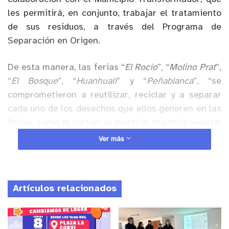
les permitirá, en conjunto, trabajar el tratamiento
de sus residuos, a través del Programa de
Separación en Origen.
De esta manera, las ferias “
El Rocío
”, “
Molino Prat
”,
“
El Bosque
”, “
Huanhualí
” y “
Peñablanca
”, “se
comprometieron a reutilizar, reciclar y a separar
cada uno de los desechos que ellos generen en las
ferias, como el cartón, el material orgánico vegetal
y así lleguen a esta Planta de Separación en
Ver más
Origen, donde pudieron ver cada una de las etapas
y contribuir a la protección del medio ambiente”,
explicó la alcaldesa de Villa Alemana, Javiera
Artículos relacionados
Toledo.
Anuncio Patrocinado