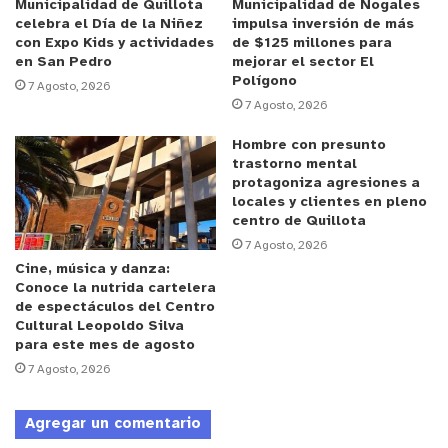
Municipalidad de Quillota
Municipalidad de Nogales
celebra el Día de la Niñez
impulsa inversión de más
Al respecto, el jefe comunal, junto con dar a
con Expo Kids y actividades
de $125 millones para
conocer las acciones que está implementando el
en San Pedro
mejorar el sector El
Polígono
Municipio para abordar el tema de Seguridad
7 Agosto, 2026
7 Agosto, 2026
Ciudadana,
se mostró feliz por la adjudicación de
este proyecto, señalando que es primordial el
Hombre con presunto
trabajo conjunto con las autoridades territoriales
trastorno mental
protagoniza agresiones a
para combatir la delincuencia.
locales y clientes en pleno
centro de Quillota
El evento contó con la presencia de los concejales
7 Agosto, 2026
Cine, música y danza:
Andrés Soza Reinoso
y
Juan Yáñez Peña
; de la
Conoce la nutrida cartelera
presidenta de la junta de vecinos
Sector Centro
de espectáculos del Centro
Poniente
,
Mónica López Astudillo
, además de
Cultural Leopoldo Silva
para este mes de agosto
funcionarios de
Carabineros y de Seguridad
7 Agosto, 2026
Ciudadana de la Municipalidad de La Ligua,
además
de residentes del sector beneficiado.
Agregar un comentario