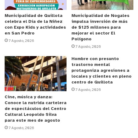
en tiempos donde aún debemos cuidarnos, vivir
actividades culturales, pero en cada uno de
Municipalidad de Quillota
Municipalidad de Nogales
celebra el Día de la Niñez
impulsa inversión de más
nuestros territorios”, manifestó la alcaldesa de
con Expo Kids y actividades
de $125 millones para
Villa Alemana, Javiera Toledo.
en San Pedro
mejorar el sector El
Polígono
7 Agosto, 2026
7 Agosto, 2026
“Estamos muy contentos de llegar con este
formato de autocine a la comuna de Villa Alemana,
Hombre con presunto
esto corresponde a una de las estrategias que
trastorno mental
protagoniza agresiones a
hemos elaborado como institución para acercar el
locales y clientes en pleno
cine chileno en distintos barrios y comunas de la
centro de Quillota
región”, expresó por su parte, Alexis Sánchez,
7 Agosto, 2026
Cine, música y danza:
director ejecutivo del Centro Cultural Quilpué
Conoce la nutrida cartelera
Audiovisual.
de espectáculos del Centro
Cultural Leopoldo Silva
para este mes de agosto
La capacidad es de 25 autos y es necesario
7 Agosto, 2026
inscribirse a través del link