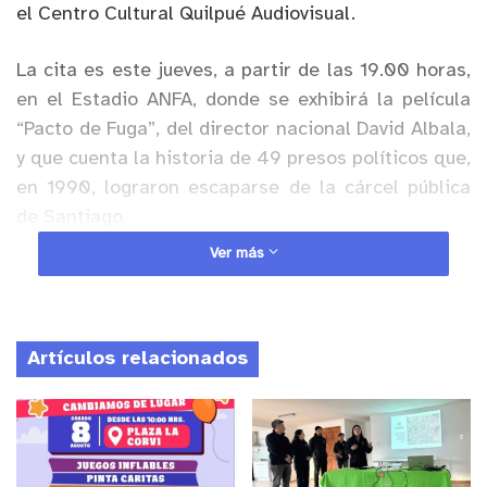
el Centro Cultural Quilpué Audiovisual.
La cita es este jueves, a partir de las 19.00 horas,
en el Estadio ANFA, donde se exhibirá la película
“Pacto de Fuga”, del director nacional David Albala,
y que cuenta la historia de 49 presos políticos que,
en 1990, lograron escaparse de la cárcel pública
de Santiago.
Ver más
Anuncio Patrocinado
“Lo dijimos desde el primer día que llegamos:
nuestro compromiso está con los territorios y, por
Artículos relacionados
lo tanto, la descentralización de las actividades y
de los servicios municipales es parte de ello. Hoy
día con mucho entusiasmo y con mucho orgullo
damos inicio a una actividad inédita en nuestra
comuna, que es el autocine, que nos va a permitir,