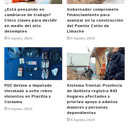
angustiados vecinos.
¿Está pensando en
Gobernador compromete
cambiarse de trabajo?
financiamiento para
Señalar además que la alta movilidad de camiones
Cinco claves para decidir
avanzar en la construcción
produce una polvareda gigante que afecta los
en medio del alto
del Puente Colón de
cultivos y animales.
desempleo
Limache
6 Agosto, 2026
6 Agosto, 2026
La alcaldesa de Papudo, Claudia Adasme no está
ajena de esta denuncia realizada por vecinos y
señaló en exclusiva a TuOpinas que ha denunciado
el hecho y espera una pronta reunión con otras
autoridades.
PDI detuvo a imputado
Sistema frontal: Provincia
vinculado a ocho robos
de Quillota registra 833
“Nos preocupa lo que sucede en el sector de Pullally,
violentos en Placilla y
hogares afectados y
hemos hablado con diversas autoridades al respecto
Curauma
prioriza apoyo a adultos
mayores y personas
y denunciado este hecho para dar a conocer la
6 Agosto, 2026
dependientes
situación de este pozo. De todos modos, hemos
6 Agosto, 2026
solicitado una reunión al director de la Dirección