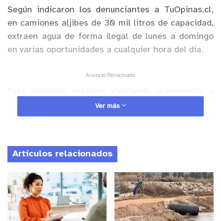
Según indicaron los denunciantes a TuOpinas.cl,
en camiones aljibes de 30 mil litros de capacidad,
extraen agua de forma ilegal de lunes a domingo
en varias oportunidades a cualquier hora del día.
Anuncio Patrocinado
Esta situación estarían afectando gravemente a
los pozos de la comunidad que se encuentran en
Ver más
regla, bajando muchos de ellos mas de 10 metros,
mientras que otros se han secado por completo.
Artículos relacionados
Los denunciantes agregan que la excusa de la
extracción del agua es el abastecer a la sanitaria
Esval, sin embargo, esto no sería cierto. “Lleva
más de 2 años haciendo esto por lo que queda una
sensación de impunidad terrible”, dicen los