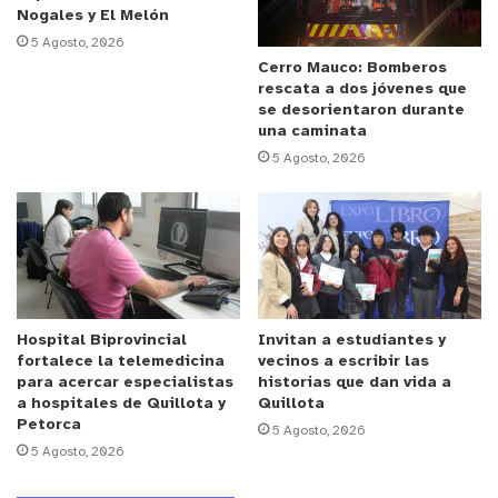
Copello, explicó que el imputado se encontraba
Nogales y El Melón
con beneficio carcelario por los delitos de porte de
5 Agosto, 2026
arma de fuego y robo con intimidación, por lo que
Cerro Mauco: Bomberos
rescata a dos jóvenes que
portaba con tobillera electrónica. *
se desorientaron durante
una caminata
y tú, ¿qué opinas?
5 Agosto, 2026
Hospital Biprovincial
Invitan a estudiantes y
fortalece la telemedicina
vecinos a escribir las
para acercar especialistas
historias que dan vida a
a hospitales de Quillota y
Quillota
Petorca
5 Agosto, 2026
5 Agosto, 2026