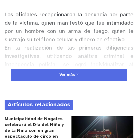
Los oficiales recepcionaron la denuncia por parte
de la víctima, quien manifestó que fue intimidado
por un hombre con un arma de fuego, quien le
sustrajo su teléfono celular y dinero en efectivo.
En la realización de las primeras diligencias
investigativas, utilizando análisis criminal e
inteligencia policial, se logró individualizar al
imputado siendo detenido en su domicilio.
Ver más
Anuncio Patrocinado
El fiscal instruyó que fuera puesto a disposición
Artículos relacionados
del Juzgado de Garantía de Limache, donde se
dispuso su prisión preventiva.
Municipalidad de Nogales
celebrará el Día del Niño y
de la Niña con un gran
*El jefe de la Bicrim Limache, subprefecto Silvio
espectáculo de circo en