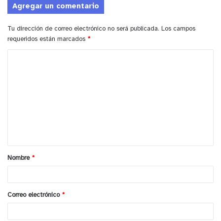
Agregar un comentario
Tu dirección de correo electrónico no será publicada.
Los campos
requeridos están marcados
*
C
o
m
e
n
t
a
Nombre
*
r
i
o
Correo electrónico
*
*