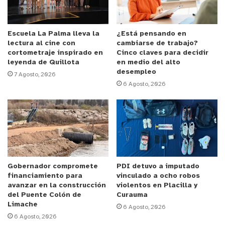
Debido a esto el sujeto será puesto a disposición
del Juzgado de Garantía de Viña del Mar para ser
Escuela La Palma lleva la
¿Está pensando en
lectura al cine con
cambiarse de trabajo?
formalizado por este hecho, quedando
cortometraje inspirado en
Cinco claves para decidir
automáticamente a disposición de Gendarmería
leyenda de Quillota
en medio del alto
desempleo
por el quebrantamiento de condena por el delito
7 Agosto, 2026
6 Agosto, 2026
de Robo con violencia que tiene a su haber.
y tú, ¿qué opinas?
Gobernador compromete
PDI detuvo a imputado
financiamiento para
vinculado a ocho robos
avanzar en la construcción
violentos en Placilla y
del Puente Colón de
Curauma
Limache
6 Agosto, 2026
6 Agosto, 2026