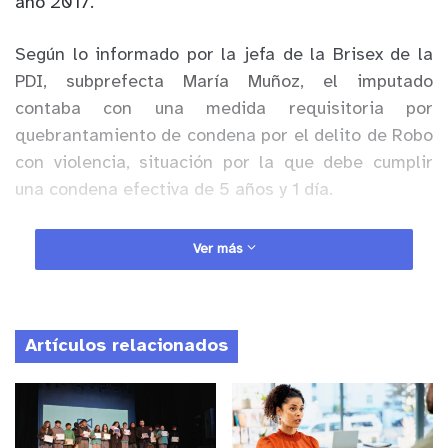
año 2017.
Según lo informado por la jefa de la Brisex de la
PDI, subprefecta María Muñoz, el imputado
contaba con una medida requisitoria por
quebrantamiento de condena por el delito de Robo
con violencia, situación por la que debe cumplir
una condena efectiva de 5 años y 1 día.
Anuncio Patrocinado
Ver más
Además, el aprehendido cuenta con una orden de
detención pendiente por el delito de Violación de
menor de 14 años, investigación que lleva la
Artículos relacionados
unidad especializada en investigar este tipo de
delitos de la policía civil en la ciudad de Valparaíso
y que permitió determinar que el sujeto abusó
sexualmente de las hijas de su ex pareja.