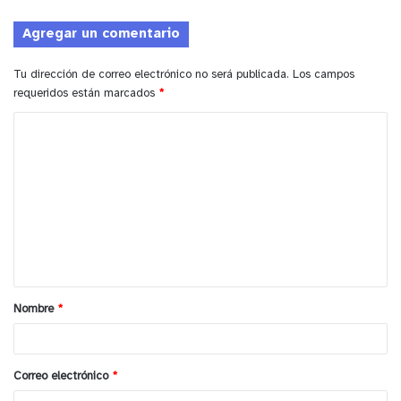
Agregar un comentario
Tu dirección de correo electrónico no será publicada.
Los campos
requeridos están marcados
*
C
o
m
e
n
t
a
Nombre
*
r
i
o
Correo electrónico
*
*