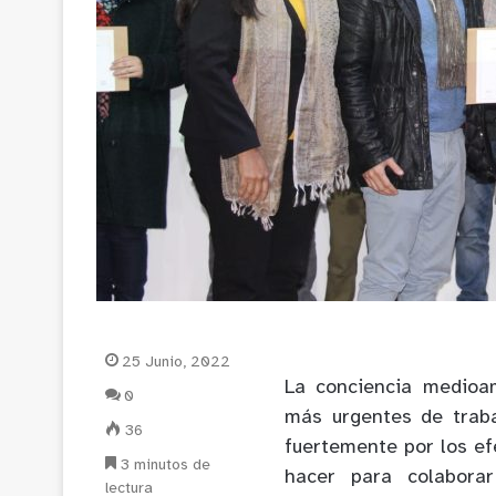
25 Junio, 2022
La conciencia medioa
0
más urgentes de traba
36
fuertemente por los e
3 minutos de
hacer para colabora
lectura