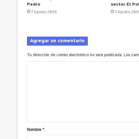
Pedro
sector El Po
7 Agosto, 2026
7 Agosto, 202
Agregar un comentario
Tu dirección de correo electrónico no será publicada.
Los cam
C
o
m
e
n
t
a
Nombre
*
r