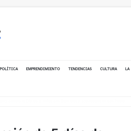
POLÍTICA
EMPRENDIMIENTO
TENDENCIAS
CULTURA
LA
ales impulsa inversión de más de $125 millones para mejorar el sector El Pol