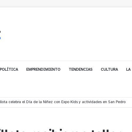
POLÍTICA
EMPRENDIMIENTO
TENDENCIAS
CULTURA
LA
ales impulsa inversión de más de $125 millones para mejorar el sector El Pol