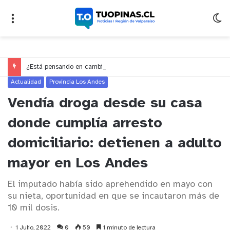
¿Está pensando en cambiarse de trabajo? Cinco claves para decidir en medio del alto desempleo
Actualidad
Provincia Los Andes
Vendía droga desde su casa
donde cumplía arresto
domiciliario: detienen a adulto
mayor en Los Andes
El imputado había sido aprehendido en mayo con
su nieta, oportunidad en que se incautaron más de
10 mil dosis.
1 Julio, 2022
0
50
1 minuto de lectura