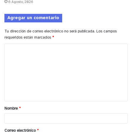
6 Agosto, 2026
Agregar un comentario
Tu dirección de correo electrónico no será publicada.
Los campos
requeridos están marcados
*
C
o
m
e
n
t
a
Nombre
*
r
i
o
Correo electrónico
*