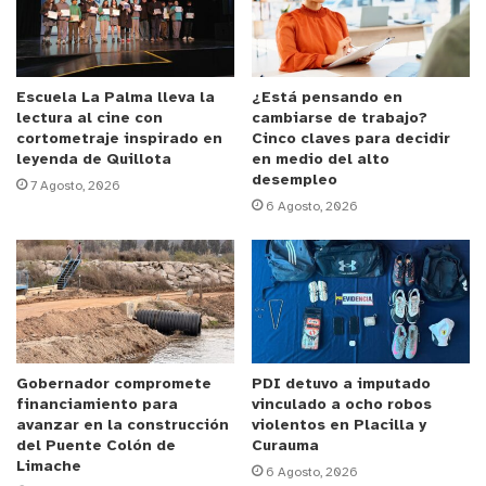
Carabineros reiteraron su compromiso en el
combate de la droga y reforzaron que el Fono 135
permite entregar antecedentes de manera
anónima.
Escuela La Palma lleva la
¿Está pensando en
lectura al cine con
cambiarse de trabajo?
cortometraje inspirado en
Cinco claves para decidir
y tú, ¿qué opinas?
leyenda de Quillota
en medio del alto
desempleo
7 Agosto, 2026
6 Agosto, 2026
Gobernador compromete
PDI detuvo a imputado
financiamiento para
vinculado a ocho robos
avanzar en la construcción
violentos en Placilla y
del Puente Colón de
Curauma
Limache
6 Agosto, 2026