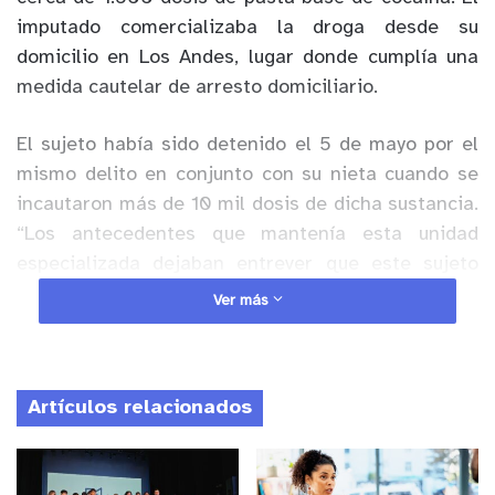
imputado comercializaba la droga desde su
domicilio en Los Andes, lugar donde cumplía una
medida cautelar de arresto domiciliario.
El sujeto había sido detenido el 5 de mayo por el
mismo delito en conjunto con su nieta cuando se
incautaron más de 10 mil dosis de dicha sustancia.
“Los antecedentes que mantenía esta unidad
especializada dejaban entrever que este sujeto
seguía dedicándose a la venta de pasta base de
Ver más
cocaína”, explicó el Capitán Juan Guzmán del OS7
Valparaíso.
Artículos relacionados
Anuncio Patrocinado
Informado al fiscal de turno se dispuso que el
imputado pasara a control de detención. Desde