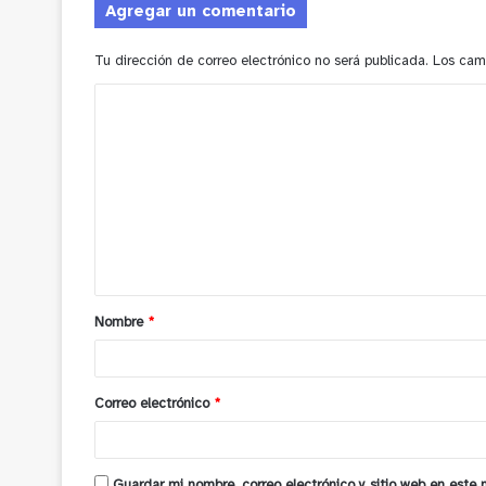
Agregar un comentario
Tu dirección de correo electrónico no será publicada.
Los cam
C
o
m
e
n
t
a
Nombre
*
r
i
o
Correo electrónico
*
*
Guardar mi nombre, correo electrónico y sitio web en este