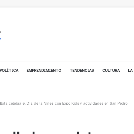
POLÍTICA
EMPRENDIMIENTO
TENDENCIAS
CULTURA
LA
ales impulsa inversión de más de $125 millones para mejorar el sector El Pol