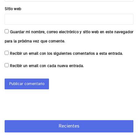
Cabe recordar que las personas que cobran de
Subsidio Familiar, Ingreso Ético Familiar o
Sitio web
beneficios de Chile Solidario recibirán este Aporte
junto con su pago habitual durante julio, si cumplen
Guardar mi nombre, correo electrónico y sitio web en este navegador
el requisito de haber tenido esos beneficios
para la próxima vez que comente.
vigentes a diciembre de 2021.
Recibir un email con los siguientes comentarios a esta entrada.
Para más información, las personas pueden
Recibir un email con cada nueva entrada.
consultar su lugar y fecha de pago en
www.aportecanasta.cl o llamando al 101.
Detalles del Beneficio:
¿Para quién es el Aporte Canasta Básica?
Este Aporte será entregado a quienes reciban
Recientes
Asignación Familiar, Subsidio Familiar, o