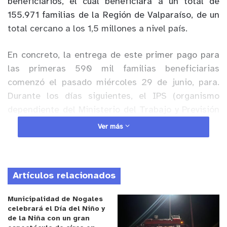
beneficiarios, el cual beneficiará a un total de
155.971 familias de la Región de Valparaíso, de un
total cercano a los 1,5 millones a nivel país.
En concreto, la entrega de este primer pago para
las primeras 590 mil familias beneficiarias
comenzó el pasado miércoles 29 de junio, para.
Durante los días siguientes, el IPS (organismo
dependiente del Ministerio del Trabajo y Previsión
Social) continuará pagando el beneficio hasta
Ver más
completar el total país, que recibirán su pago
correspondiente a los meses de mayo y junio.
Artículos relacionados
Anuncio Patrocinado
Recordemos que este aporte es un beneficio del
Municipalidad de Nogales
Estado creado a través de la Ley N°21.456 y
celebrará el Día del Niño y
de la Niña con un gran
destinado para ayudar a las familias a compensar