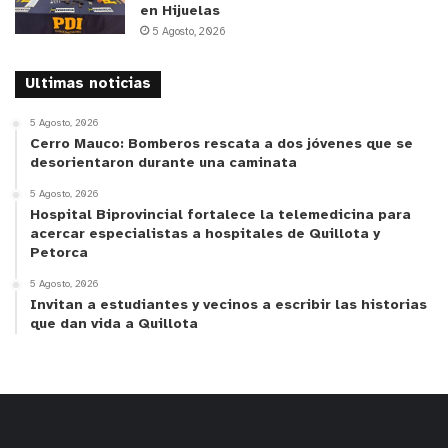
en Hijuelas
5 Agosto, 2026
– Los y las causantes del Subsidio Familiar (SUF).
Ultimas noticias
– Los y las causantes de las familias que
pertenecen a los subsistemas de “Seguridades y
5 Agosto, 2026
Oportunidades” y “Chile Solidario”.
Cerro Mauco: Bomberos rescata a dos jóvenes que se
desorientaron durante una caminata
– Además, por una sola vez, se pagará lo
5 Agosto, 2026
Hospital Biprovincial fortalece la telemedicina para
correspondiente al mes de mayo a los
acercar especialistas a hospitales de Quillota y
beneficiarios y las beneficiarias titulares (no
Petorca
“causantes”, en este caso) de la Asignación
5 Agosto, 2026
Familiar, Maternal y Subsidio Familiar (SUF), con
Invitan a estudiantes y vecinos a escribir las historias
que dan vida a Quillota
excepción de las causantes “madres SUF”, quienes
lo perciben en su calidad de “causante SUF”.
¿Cuál es el monto del Aporte Canasta Básica de
Alimentos?