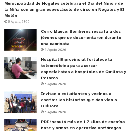
pertenezcan al Subsistema de Seguridades y
Municipalidad de Nogales celebrará el Día del Niño y de
Oportunidades (Ingreso Ético Familiar) o Chile
la Niña con un gran espectáculo de circo en Nogales y El
Melón
Solidario. El pago en los primeros meses, hasta
5 Agosto, 2026
agosto, corresponde a quienes hayan tenido esos
Cerro Mauco: Bomberos rescata a dos
beneficios vigentes al 31 de diciembre de 2021. En
jóvenes que se desorientaron durante
estos casos, se pagará el monto del Aporte
una caminata
Canasta Básica de acuerdo con el número de
5 Agosto, 2026
causantes (como las cargas familiares) que estén
Hospital Biprovincial fortalece la
debidamente acreditados.
telemedicina para acercar
especialistas a hospitales de Quillota y
Petorca
¿Quiénes tienen derecho al beneficio?
5 Agosto, 2026
Invitan a estudiantes y vecinos a
– Los y las causantes de la asignación familiar y
escribir las historias que dan vida a
maternal del Sistema Único de Prestaciones
Quillota
Familiares. “Causante” es la persona por la cual se
5 Agosto, 2026
paga el beneficio; por ejemplo, a quienes se
PDI incautó más de 1,7 kilos de cocaína
denomina habitualmente “cargas familiares”.
base y armas en operativo antidrogas