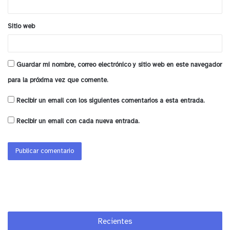
Cuida), (33) 2318942 (Base de Emergencia) y ‎+56 2 2418
5693 (Albergue). Sin embargo, ellos son sujetos de derechos
Sitio web
y el Municipio respeta su autodeterminación sobre si quieren
permanecer en sus “rucos”.
y tú, ¿qué opinas?
Guardar mi nombre, correo electrónico y sitio web en este navegador
para la próxima vez que comente.
Anuncio Patrocinado
Recibir un email con los siguientes comentarios a esta entrada.
Recibir un email con cada nueva entrada.
Recientes