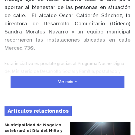
aportar al bienestar de las personas en situación
de calle. El alcalde Oscar Calderón Sánchez, la
directora de Desarrollo Comunitario (Dideco)
Sandra Morales Navarro y un equipo municipal
recorrieron las instalaciones ubicadas en calle
Merced 730.
Esta iniciativa es posible gracias al Programa Noche Digna
del Ministerio de Desarrollo Social y Familia, postulado y
adjudicado por el Municipio. Estos recursos
Ver más
permiten ejecutar los dispositivos Ruta Social y Albergue 24
Horas enmarcados en el Plan Protege Calle para personas en
situación de calle. El primero entrega desayuno, cena, útiles
de aseo e indumentaria personal (ropa de abrigo) en los
Artículos relacionados
mismos “rucos”. En tanto, el segundo brinda desayuno,
Municipalidad de Nogales
almuerzo, cena, alojamiento, útiles de aseo personal y ropa
celebrará el Día del Niño y
de abrigo.