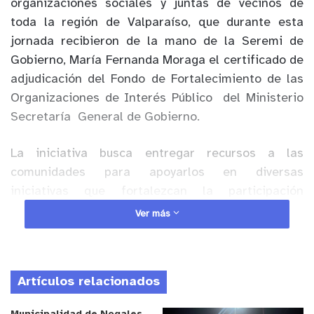
organizaciones sociales y juntas de vecinos de
toda la región de Valparaíso, que durante esta
jornada recibieron de la mano de la Seremi de
Gobierno, María Fernanda Moraga el certificado de
adjudicación del Fondo de Fortalecimiento de las
Organizaciones de Interés Público
del Ministerio
Secretaría
General de Gobierno.
La iniciativa busca entregar recursos a las
comunidades para apoyarlos en diversas
iniciativas que fortalezcan la participación
ciudadana y contribuyan al bienestar de sus
Ver más
barrios. En ese sentido,
Marisol Fuentealba,
directora de la “Fundación Mujeres Mariposas” de
Viña del Mar explicó que desarrollarán un taller de
Artículos relacionados
Gestión y liderazgo
señalando que “nosotros
postulamos con un proyecto que va en beneficio de