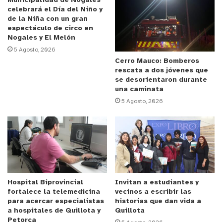
Municipalidad de Nogales
la junta de vecinos y organizaciones
sociales de la
celebrará el Día del Niño y
de la Niña con un gran
población René Schneider y que busca
espectáculo de circo en
básicamente enseñar
a una buena convivencia y
Nogales y El Melón
gestión de proyectos para las personas de este
5 Agosto, 2026
sector”.
Cerro Mauco: Bomberos
rescata a dos jóvenes que
se desorientaron durante
Anuncio Patrocinado
una caminata
Por su parte, Hilda Morales de la junta de vecinos
5 Agosto, 2026
Bernardo Leyton de Villa Alemana, ejecutarán un
proyecto de alfabetización digital para adultos
mayores explicando que
“veíamos que los adultos
mayores de nuestra comunidad estaban con serios
problemas de integrarse a la nuevas tecnologías,
entonces quisimos hacer esto y por fin a la
Hospital Biprovincial
Invitan a estudiantes y
fortalece la telemedicina
vecinos a escribir las
tercera
vez salió. Así que estamos felices por
para acercar especialistas
historias que dan vida a
ellos que van a poder conocer e integrarse a esta
a hospitales de Quillota y
Quillota
Petorca