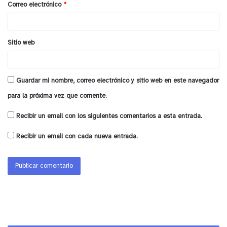
de la región expresando que “estamos contentos
Correo electrónico
*
*
de poder llegar a la región con estos fondos
estatales que potencian el trabajo de las
Sitio web
organizaciones sociales que finalmente son el
motor de la sociedad Esperamos que estos fondos
les sirvan para crecer como organizaciones
Guardar mi nombre, correo electrónico y sitio web en este navegador
sociales en sus dirigencias, en empoderarse, crear
para la próxima vez que comente.
nuevos líderes y fomentar los proyectos locales en
nuestra
región.
Recibir un email con los siguientes comentarios a esta entrada.
Recibir un email con cada nueva entrada.