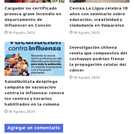
concibe el financiamiento del Festival, buscando
un mecanismo que nos asegure un equilibrio entre
Cargador no certificado
Cecrea La Ligua celebra 10
provoca grave incendio en
años con seminario sobre
los ingresos que generan y los gastos en los
departamento de
educación, creatividad y
cuales se incurre. Pero por, sobre todo, que el
influencer en Concón
ciudadanía en Valparaíso
Festival se mantenga vivo y con el estándar de
10 Agosto, 2026
10 Agosto, 2026
calidad que se ha ido incrementando a lo largo de
Investigación chilena
los años. Nuestro objetivo es que el Festival del
revela que compuestos del
Huaso de Olmué mantuviera el prestigio y su
cochayuyo podrían frenar
posición como el Festival Folclórico más relevante
la propagación celular del
cáncer
a nivel nacional. Estoy seguro de que la propuesta
10 Agosto, 2026
efectuada por Televisión Nacional de Chile
SaludQuillota despliega
campaña de vacunación
persigue también estos objetivos. La adjudicación
contra la influenza: conoce
de la licitación es una etapa del proceso, ahora
los centros y horarios
habilitados en la comuna
viene un gran trabajo tanto del equipo municipal
10 Agosto, 2026
como de TVN, para planificar y ejecutar todo lo
relacionado a la logística, producción y
Agregar un comentario
contratación de artistas”.