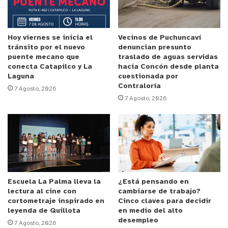
La iniciativa surgió para dar respuesta a la
petición de la comunidad educativa, vecinos y
vecinas y asociaciones civiles, quienes, en
Hoy viernes se inicia el
Vecinos de Puchuncaví
tránsito por el nuevo
denuncian presunto
reiteradas conversaciones con el alcalde, daban
puente mecano que
traslado de aguas servidas
cuenta sobre la necesidad de contar con estos
conecta Catapilco y La
hacia Concón desde planta
Laguna
cuestionada por
espacios de reciclaje.
Contraloría
7 Agosto, 2026
7 Agosto, 2026
Al respecto,
Antonio Muñoz, presidenta del
Consejo Consultivo de Niñas, Niños, Adolescentes
y Jóvenes de Limache,
señaló: “Me parece
estupendo porque es un incentivo para la comuna
el tener a disposición el material para que
podamos reciclar, ya que, a pesar del tiempo, se ha
Escuela La Palma lleva la
¿Está pensando en
estado creando mucha más conciencia. En los
lectura al cine con
cambiarse de trabajo?
cortometraje inspirado en
Cinco claves para decidir
jóvenes la conciencia de la crisis y el cambio
leyenda de Quillota
en medio del alto
climáticos se está considerando y hay que hacer
desempleo
7 Agosto, 2026