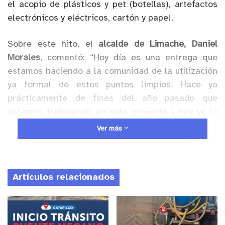
el acopio de plásticos y pet (botellas), artefactos
electrónicos y eléctricos, cartón y papel.
Sobre este hito, el
alcalde de Limache, Daniel
Morales
, comentó: “Hoy día es una entrega que
estamos haciendo a la comunidad de la utilización
ya formal de estos puntos limpios. Hace ya
prácticamente de fines del año pasado que
estamos trabajando en este proyecto y hoy ya lo
podemos implementar. Lo que queremos es que la
Ver más
comunidad se comprometa a desarrollar un trabajo
permanente en el proceso de reciclaje y
reutilización de aquello que, a veces,
Artículos relacionados
denominamos basura en nuestra casa y que puede
tener un segundo uso”.
Anuncio Patrocinado