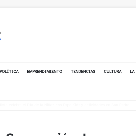
POLÍTICA
EMPRENDIMIENTO
TENDENCIAS
CULTURA
LA
ales impulsa inversión de más de $125 millones para mejorar el sector El Pol