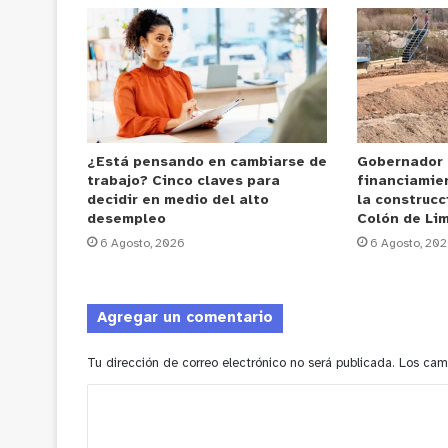
¿Está pensando en cambiarse de
Gobernador
trabajo? Cinco claves para
financiamie
decidir en medio del alto
la construcc
desempleo
Colón de Li
6 Agosto, 2026
6 Agosto, 20
Agregar un comentario
Tu dirección de correo electrónico no será publicada.
Los cam
C
o