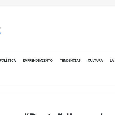
POLÍTICA
EMPRENDIMIENTO
TENDENCIAS
CULTURA
LA
e financiamiento para avanzar en la construcción del Puente Colón de Lim