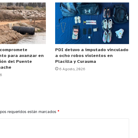
 compromete
PDI detuvo a imputado vinculado
nto para avanzar en
a ocho robos violentos en
ión del Puente
Placilla y Curauma
mache
6 Agosto, 2026
26
pos requeridos están marcados
*