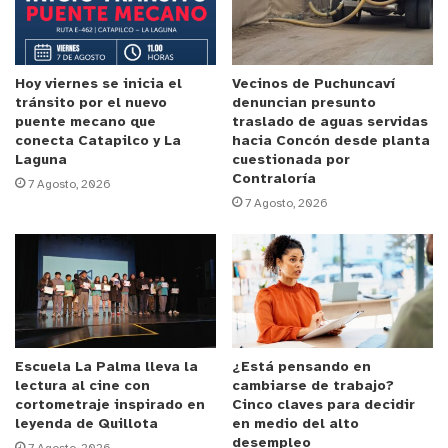
organismo estatal dependiente del Ministerio del
Trabajo y Previsión Social- llegará a todos los
hogares que no reciben los beneficios anteriores,
pero que son parte del 60% del Registro Social de
Hoy viernes se inicia el
Vecinos de Puchuncaví
tránsito por el nuevo
denuncian presunto
Hogares (RSH) y tienen dentro de sus integrantes
puente mecano que
traslado de aguas servidas
a personas menores de 18 años, personas mayores
conecta Catapilco y La
hacia Concón desde planta
Laguna
cuestionada por
o personas dependientes o con discapacidad.
Contraloría
7 Agosto, 2026
7 Agosto, 2026
Al respecto, la Seremi del Trabajo y Previsión
Social de la Región de Valparaíso, Susana
Calderón Romero, enfatizó que “Recordemos que
en abril pasado, el Gobierno del Presidente Gabriel
Boric anunció el plan de recuperación económica
inclusiva Chile Apoya, el cual contemplaba más de
Escuela La Palma lleva la
¿Está pensando en
20 medidas, y el pasado 11 de julio, este fue
lectura al cine con
cambiarse de trabajo?
cortometraje inspirado en
Cinco claves para decidir
fortalecido mediante el anuncio y creación de este
leyenda de Quillota
en medio del alto
subsidio, el cual está enfocado en las familias más
desempleo