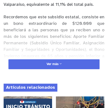
Valparaíso, equivalente al 11,1% del total país.
Recordemos que este subsidio estatal, consiste en
un bono extraordinario de $120.000 que
beneficiará a las personas que ya reciben uno o
más de los siguientes beneficios: Aporte Familiar
Permanente (Subsidio Único Familiar, Asignación
Familiar y Seguridades y Oportunidades), el Bono
Invierno (mayores de 65 años y pensión inferior a
Pensión Mínima de Vejez), el Subsidio de
Ver más
Discapacidad Mental, Aporte Previsional Solidario
(APS) de Invalidez y Pensión Básica Solidaria (PBS)
de Invalidez.
Artículos relacionados
Anuncio Patrocinado
Además, este subsidio administrado por el IPS -