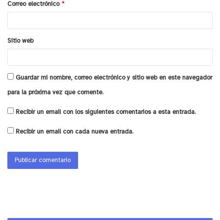
Correo electrónico
*
las dos nóminas, porque todo el pago es
*
automático, y nuestro servicio será quien reciba
las observaciones ante casos particulares, y hay un
Sitio web
plazo de 9 meses para apelar en caso que haya
alguien que considere que debía recibirlo y no lo
recibió”.
Guardar mi nombre, correo electrónico y sitio web en este navegador
para la próxima vez que comente.
Las primeras personas beneficiadas podrán
Recibir un email con los siguientes comentarios a esta entrada.
conocer su lugar y fecha de pago desde el 5 de
agosto a través del sitio web
Recibir un email con cada nueva entrada.
www.bonoinviernochileapoya.cl o en
www.chileatiende.cl.