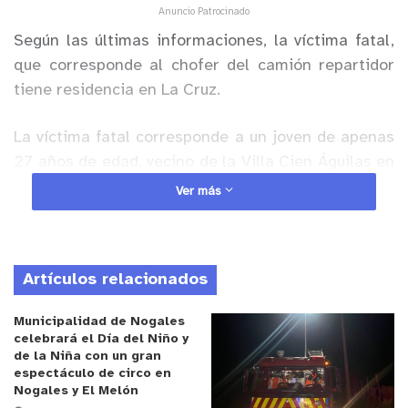
Anuncio Patrocinado
Según las últimas informaciones, la víctima fatal,
que corresponde al chofer del camión repartidor
tiene residencia en La Cruz.
La víctima fatal corresponde a un joven de apenas
27 años de edad, vecino de la Villa Cien Águilas en
esa comuna.
Ver más
Mientras tanto, el otro chofer, sigue en riesgo
vital.
Artículos relacionados
En desarrollo…
Municipalidad de Nogales
celebrará el Día del Niño y
de la Niña con un gran
espectáculo de circo en
Nogales y El Melón