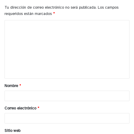
Tu dirección de correo electrónico no será publicada.
Los campos
requeridos están marcados
*
C
o
m
e
n
t
a
Nombre
*
r
i
o
Correo electrónico
*
*
Sitio web