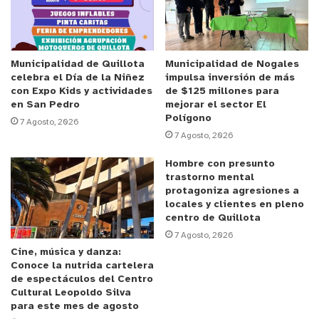
José Raúl Orrego, el jefe de Operaciones de
Carabineros Valparaíso, coronel Robert Morales; el
prefecto de Carabineros de Marga Marga, coronel
Rodrigo Ortiz, los equipos de Seguridad Pública de
Municipalidad de Quillota
Municipalidad de Nogales
celebra el Día de la Niñez
impulsa inversión de más
la Delegación Provincial y de la Municipalidad de
con Expo Kids y actividades
de $125 millones para
Quillota, además de oficiales de la Cuarta
en San Pedro
mejorar el sector El
Polígono
Comisaría de Carabineros.
7 Agosto, 2026
7 Agosto, 2026
Una hoja de ruta
Hombre con presunto
trastorno mental
protagoniza agresiones a
En la reunión, el alcalde Oscar Calderón expuso a
locales y clientes en pleno
la Delegada Presidencial Regional un listado de
centro de Quillota
situaciones vinculadas al trabajo que se desarrolla
7 Agosto, 2026
Cine, música y danza:
en la ciudad en materia de Seguridad Pública, los
Conoce la nutrida cartelera
hechos de mayor gravedad ocurridos
de espectáculos del Centro
el útimo tiempo y la sensación de inseguridad que
Cultural Leopoldo Silva
para este mes de agosto
vive hoy la comunidad quillotana. A su vez, el