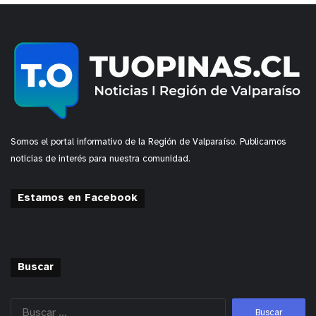
Quillota y la Delegación Presidencial Provincial
vienen desarrollando Diálogos de Seguridad
Pública en los barrios, con participación de sus
respectivos equipos técnicos, además de
Carabineros, PDI y el programa “Quillota Te Cuida”,
con el objetivo de entregar valiosa información
preventiva y captar los principales requerimientos
Somos el portal informativo de la Región de Valparaíso. Publicamos
de los vecinos, de manera directa. Estas acciones
noticias de interés para nuestra comunidad.
han permitido focalizar recursos, generar rondas
de vigilancia e incluso evitar hechos delictuales e
Estamos en Facebook
incivilidades.
Buscar