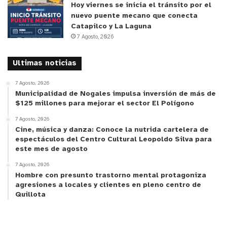
Hoy viernes se inicia el tránsito por el
rol como Municipio. Vamos a seguir poniendo a
nuevo puente mecano que conecta
disposición todos los elementos de apoyo que
Catapilco y La Laguna
sean necesarios a Carabineros y a la gestión de la
7 Agosto, 2026
Delegada Regional y el Delegado Provincial”.
Ultimas noticias
El Alcalde también comentó sobre el desarrollo de
7 Agosto, 2026
la reunión, señalando que hubo “una presentación
Municipalidad de Nogales impulsa inversión de más de
de antecedentes, de intercambiar ideas, reforzar
$125 millones para mejorar el sector El Polígono
el compromiso que tenemos todas las
7 Agosto, 2026
instituciones acá por hacer una causa común, por
Cine, música y danza: Conoce la nutrida cartelera de
espectáculos del Centro Cultural Leopoldo Silva para
cumplir con un objetivo que nos une, en el sentido
este mes de agosto
de evitar, por supuesto, la presencia y la aparición
7 Agosto, 2026
de actos que atenten contra la tranquilidad de
Hombre con presunto trastorno mental protagoniza
nuestros vecinos y nuestras vecinas”.
agresiones a locales y clientes en pleno centro de
Quillota
Cabe recordar que, como base de este proceso,
desde hace algunos meses, la Municipalidad de