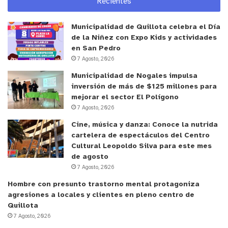
Recientes
Por su parte, el prefecto de Marga Marga, coronel
Rodrigo Ortiz, de cuya repartición depende la
Municipalidad de Quillota celebra el Día
Cuarta Comisaría de Quillota, comentó sobre el
de la Niñez con Expo Kids y actividades
objetivo de esta reunión que “lo principal es
en San Pedro
resaltar que el trabajo colaborativo es
7 Agosto, 2026
fundamental. Así es como se debe abordar hoy día
Municipalidad de Nogales impulsa
y claramente fue provechosa, porque esto da
inversión de más de $125 millones para
mejorar el sector El Polígono
cuenta de que todos tenemos el mismo objetivo,
7 Agosto, 2026
de que hay un objetivo común”.
Cine, música y danza: Conoce la nutrida
cartelera de espectáculos del Centro
Reforzar el compromiso
Cultural Leopoldo Silva para este mes
de agosto
El alcalde de Quillota Oscar Calderón Sánchez
7 Agosto, 2026
agradeció la presencia de las autoridades e
Hombre con presunto trastorno mental protagoniza
instituciones de seguridad pública, como respuesta
agresiones a locales y clientes en pleno centro de
Quillota
a su llamado y anunció que “vamos a seguir
7 Agosto, 2026
trabajando con la comunidad, porque es nuestro