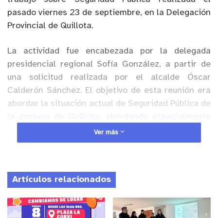
pasado viernes 23 de septiembre, en la Delegación
Provincial de Quillota.
La actividad fue encabezada por la delegada
presidencial regional Sofía González, a partir de
una solicitud realizada por el alcalde Óscar
Calderón Sánchez. El objetivo de esta reunión era
abordar la situación actual de Seguridad Pública de
la comuna de Quillota, abordando especialmente
los hechos delictuales de alta connotación social
Ver más
ocurridos durante las últimas semanas.
Anuncio Patrocinado
Artículos relacionados
Además de la delegada regional Sofía González y
el alcalde Óscar Calderón, en el encuentro
participaron el delegado presidencial provincial