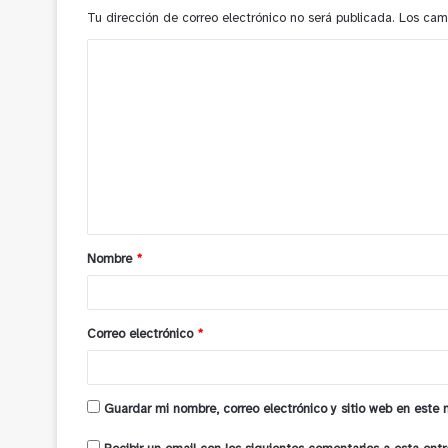
Tu dirección de correo electrónico no será publicada.
Los cam
C
o
m
e
n
t
a
Nombre
*
r
i
o
Correo electrónico
*
*
Guardar mi nombre, correo electrónico y sitio web en este