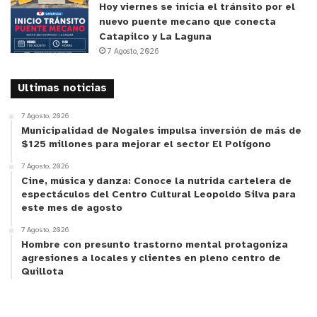
Hoy viernes se inicia el tránsito por el
por el sistema capitalista. Por tanto, propone ir
nuevo puente mecano que conecta
más allá y enmendar el rumbo, agregando a ese
Catapilco y La Laguna
modelo económico/político -que consagra la
7 Agosto, 2026
competencia- elementos de la psicología positiva,
un poco más de humanidad, conciencia plena,
Ultimas noticias
conciencia social, conexión y respeto con lo demás
7 Agosto, 2026
y el entorno.
Municipalidad de Nogales impulsa inversión de más de
$125 millones para mejorar el sector El Polígono
Según detalló el autor, “Happytalismo está muy
7 Agosto, 2026
Cine, música y danza: Conoce la nutrida cartelera de
basado en toda esta filosofía que hemos visto en
espectáculos del Centro Cultural Leopoldo Silva para
Quillota. Es un sistema que se centra en el ‘ser’
este mes de agosto
más que en el ‘tener’, se centra en el respeto por
7 Agosto, 2026
la vida, el conocernos como seres humanos y eso,
Hombre con presunto trastorno mental protagoniza
conseguir un alineamiento tal, que se pueda
agresiones a locales y clientes en pleno centro de
Quillota
expandir al resto de nuestras comunidades. Al
final, nos conectamos con nosotros mismos, con
las comunidades y con el planeta. Y ese es el