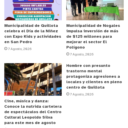
Como parte de la gira por Latinoamérica para
presentar su libro, escrito junto al psiquiatra
español Javier García Campayo, el profesor
Gallardo contactó al doctor Mella y se reunieron
Municipalidad de Quillota
Municipalidad de Nogales
celebra el Día de la Niñez
impulsa inversión de más
este miércoles en la Casa de Acogida “Beatita
con Expo Kids y actividades
de $125 millones para
Benavides”, donde conversaron largamente y el ex
en San Pedro
mejorar el sector El
Polígono
jefe comunal le expuso el trabajo efectuado en la
7 Agosto, 2026
7 Agosto, 2026
comuna por más de 15 años, desarrollando ideas
como incorporar la felicidad y el bienestar a la
Hombre con presunto
trastorno mental
gestión pública o la rentabilidad humana en los
protagoniza agresiones a
proyectos.
locales y clientes en pleno
centro de Quillota
Además, le ofreció una detallada exposición de las
7 Agosto, 2026
Cine, música y danza:
diferentes innovaciones sociales municipales,
Conoce la nutrida cartelera
únicas en Chile, que se han implementado en la
de espectáculos del Centro
Cultural Leopoldo Silva
ciudad, como el Banco Solidario del Amor,
para este mes de agosto
Banamor; las Casas de Acogida para Pacientes