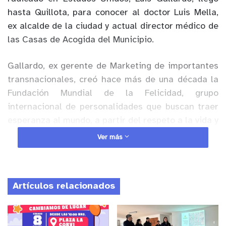
hasta Quillota, para conocer al doctor Luis Mella,
ex alcalde de la ciudad y actual director médico de
las Casas de Acogida del Municipio.
Gallardo, ex gerente de Marketing de importantes
transnacionales, creó hace más de una década la
Fundación Mundial de la Felicidad, grupo
internacional de personalidades que buscan traer
esperanza al mundo, a partir del respeto a la vida y
de considerar a la felicidad como un derecho
Ver más
humano. Así, son impulsores de la celebración en
marzo del Día Mundial de la Felicidad, mediante el
Festival Mundial “Be Creation”, cuya versión 2023
Artículos relacionados
tendrá más de 150 expositores en 80 sedes.
Anuncio Patrocinado