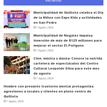
Recientes
creo que Quillota aparece en el mapa mundial, por
este esfuerzo que se ha hecho por tanto tiempo,
Municipalidad de Quillota celebra el Día
para ir construyendo estas experiencias solidarias,
de la Niñez con Expo Kids y actividades
como la de la Casa de Acogida, donde estamos hoy
en San Pedro
día”.
7 Agosto, 2026
Municipalidad de Nogales impulsa
Happytalismo: un nuevo sistema
inversión de más de $125 millones para
mejorar el sector El Polígono
7 Agosto, 2026
Luis Gallardo se refirió también al concepto que,
Cine, música y danza: Conoce la nutrida
desde hace tiempo, viene planteando y que
cartelera de espectáculos del Centro
desarrolló en su reciente libro, titulado
Cultural Leopoldo Silva para este mes
“Happytalismo: un nuevo sistema para un mundo
de agosto
feliz”. En 12 capítulos y 140 páginas, el texto parte
7 Agosto, 2026
de la premisa que la felicidad es un derecho
Hombre con presunto trastorno mental protagoniza
humano consagrado por la ONU y que todos
agresiones a locales y clientes en pleno centro de
Quillota
queremos alcanzarla, pero que aquello no resulta
7 Agosto, 2026
fácil en la competitiva sociedad actual, gobernada