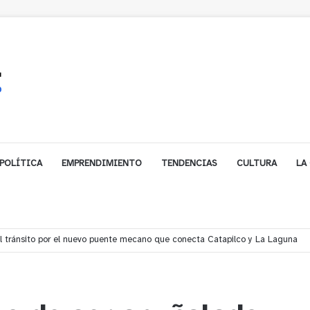
POLÍTICA
EMPRENDIMIENTO
TENDENCIAS
CULTURA
LA
í denuncian presunto traslado de aguas servidas hacia Concón desde planta 