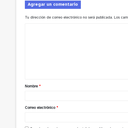
Agregar un comentario
Tu dirección de correo electrónico no será publicada.
Los cam
C
o
m
e
n
t
a
Nombre
*
r
i
o
Correo electrónico
*
*