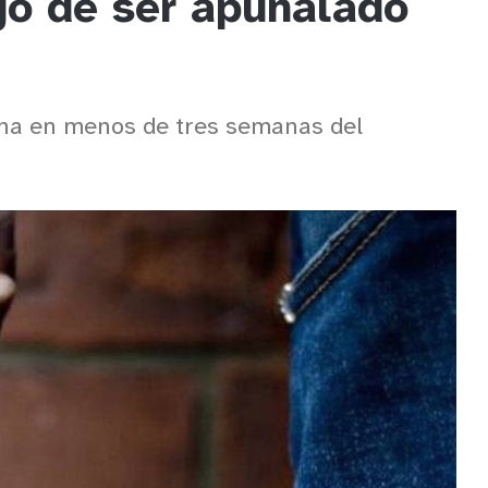
o de ser apuñalado
una en menos de tres semanas del