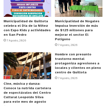
En mayo de 2022 se logró la aprobación del
financiamiento por parte de SUBDERE para la
ejecución de las obras. Tras ello, se llamó a
Municipalidad de Quillota
Municipalidad de Nogales
celebra el Día de la Niñez
impulsa inversión de más
licitación pública adjudicándose el proyecto a la
con Expo Kids y actividades
de $125 millones para
Constructora Grava SPA por un monto de
en San Pedro
mejorar el sector El
Polígono
$74.448.299
7 Agosto, 2026
7 Agosto, 2026
A la fecha, los trabajos tienen un 35% de avance.
Hombre con presunto
La alcaldesa de Quilpué, Valeria Melipillan, destacó
trastorno mental
protagoniza agresiones a
la rapidez con que se logró sacar adelante esta
locales y clientes en pleno
iniciativa y principalmente la disposición por parte
centro de Quillota
de los vecinos y vecinas para conseguir que el
7 Agosto, 2026
Cine, música y danza:
proyecto plasmara sus reales necesidades.
Conoce la nutrida cartelera
de espectáculos del Centro
“En el sector de El Retiro viven muchas personas
Cultural Leopoldo Silva
para este mes de agosto
mayores para quienes realizar el recorrido