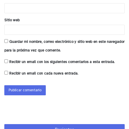
*
concluidas durante el segundo trimestre de 2023.
Sitio web
y tú, ¿qué opinas?
Guardar mi nombre, correo electrónico y sitio web en este navegador
para la próxima vez que comente.
Recibir un email con los siguientes comentarios a esta entrada.
Recibir un email con cada nueva entrada.