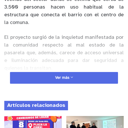
3.500 personas hacen uso habitual de la
estructura que conecta el barrio con el centro de
la comuna.
El proyecto surgió de la inquietud manifestada por
la comunidad respecto al mal estado de la
pasarela que, además, carece de acceso universal
e iluminación adecuada para dar seguridad a
quienes la transitan.
Ver más
Anuncio Patrocinado
Fue así como los equipos de la Secretaría de
Planificación Municipal SECPLA, con apoyo de la
Artículos relacionados
Dirección de Seguridad Pública, elaboraron un
proyecto que recogía los requerimientos de la
comunidad.