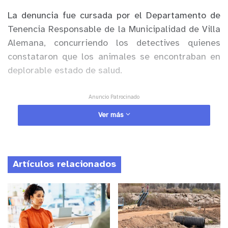
La denuncia fue cursada por el Departamento de
Tenencia Responsable de la Municipalidad de Villa
Alemana, concurriendo los detectives quienes
constataron que los animales se encontraban en
deplorable estado de salud.
Anuncio Patrocinado
En la oportunidad, el médico veterinario que
Ver más
efectuó la inspección, indicó que los canes
estaban en grave riesgo y recomendó su retiro
inmediato para su posterior evaluación y
Artículos relacionados
reubicación, lo que está siendo coordinado con
ONG animalistas.
Por instrucción del fiscal de turno, la mujer de 24
años y nacionalidad chilena, será puesta a