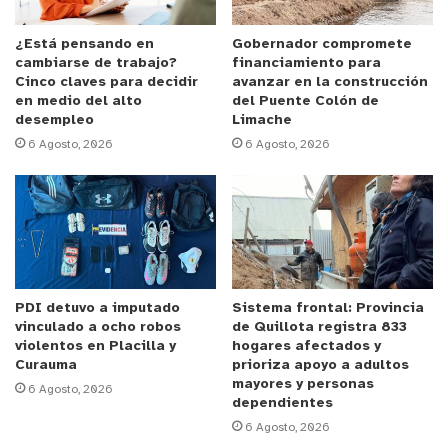
disposición del Juzgado de Garantía de Villa
Alemana por el delito de Maltrato Animal, de
¿Está pensando en
Gobernador compromete
cambiarse de trabajo?
financiamiento para
acuerdo a lo informado por el Jefe de la Bidema
Cinco claves para decidir
avanzar en la construcción
Valparaíso, subprefecto Marcelo Escobar.
en medio del alto
del Puente Colón de
desempleo
Limache
6 Agosto, 2026
6 Agosto, 2026
PDI detuvo a imputado
Sistema frontal: Provincia
vinculado a ocho robos
de Quillota registra 833
violentos en Placilla y
hogares afectados y
Curauma
prioriza apoyo a adultos
mayores y personas
6 Agosto, 2026
dependientes
6 Agosto, 2026