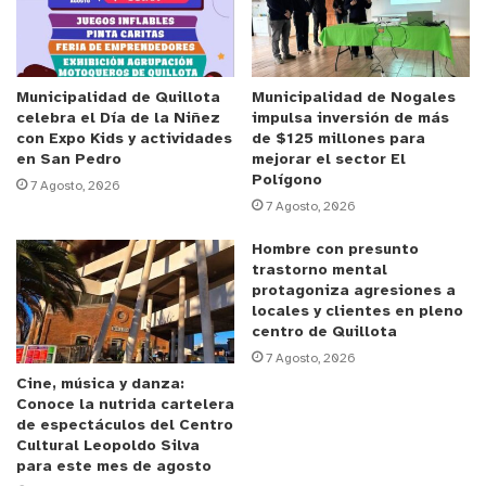
todos los asistentes.
Venezolanos en la Plaza de Armas
Municipalidad de Quillota
Municipalidad de Nogales
celebra el Día de la Niñez
impulsa inversión de más
A eso de las 18:00 horas de ayer domingo llegaron
con Expo Kids y actividades
de $125 millones para
decenas de ciudadanos venezolanas, en una
en San Pedro
mejorar el sector El
manifestación autoconvocada que se extendió
Polígono
7 Agosto, 2026
7 Agosto, 2026
hasta pasada la medianoche a la espera de los
resultados de los comicios de su país, lo que contó
Hombre con presunto
con la supervisión de la Central de Monitoreo San
trastorno mental
protagoniza agresiones a
Isidro – Quillota Te Cuida, junto a una patrulla de
locales y clientes en pleno
Carabineros y el apoyo de funcionarios
centro de Quillota
municipales, con rondas permanentes.
7 Agosto, 2026
Cine, música y danza:
Conoce la nutrida cartelera
Cerca de las 21:00 horas fueron más de 500
de espectáculos del Centro
personas las que llegaron a la esquina de Maipú
Cultural Leopoldo Silva
para este mes de agosto
con O’ Higgins, los que llegaron con decenas de