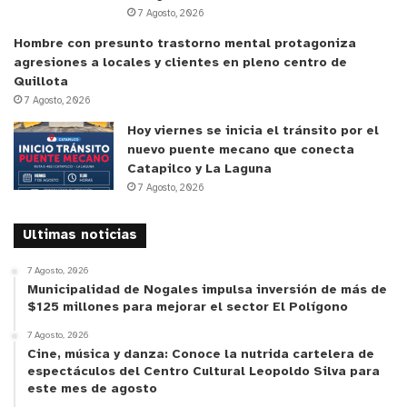
7 Agosto, 2026
otras urgencias. Por último, Carabineros realizó
una serie de diligencias para dar con el paradero
Hombre con presunto trastorno mental protagoniza
agresiones a locales y clientes en pleno centro de
del resto de la banda.
Quillota
7 Agosto, 2026
Reproductor
Hoy viernes se inicia el tránsito por el
de
nuevo puente mecano que conecta
Video
Catapilco y La Laguna
7 Agosto, 2026
Ultimas noticias
7 Agosto, 2026
Municipalidad de Nogales impulsa inversión de más de
00:00
00:55
$125 millones para mejorar el sector El Polígono
y tú, ¿qué opinas?
7 Agosto, 2026
Cine, música y danza: Conoce la nutrida cartelera de
espectáculos del Centro Cultural Leopoldo Silva para
este mes de agosto