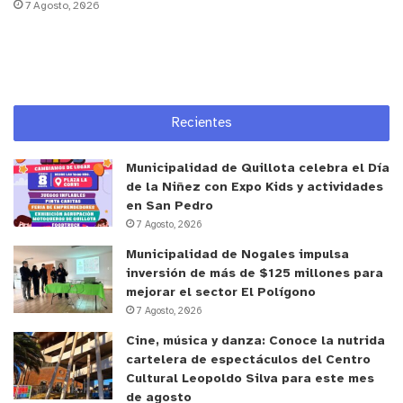
7 Agosto, 2026
vehículos, música y banderas.
Otros procedimientos
El viernes 26 de julio, en tanto, se presentaron dos
Recientes
incidentes de violencia intrafamiliar. El primero de
ellos y más grave afectó a una mujer que resultó
Municipalidad de Quillota celebra el Día
con una fractura en el rostro a raíz de la agresión
de la Niñez con Expo Kids y actividades
de su pareja, por lo que el victimario fue detenido
en San Pedro
7 Agosto, 2026
en la Villa Alborada. Por su parte, la segunda
víctima fue un adulto mayor, que fue auxiliado por
Municipalidad de Nogales impulsa
inversión de más de $125 millones para
la Patrulla Mixta en calle Lorca.
mejorar el sector El Polígono
7 Agosto, 2026
Por último, un sujeto fue detenido por porte de
Cine, música y danza: Conoce la nutrida
arma blanca y desacato a la autoridad, mientras
cartelera de espectáculos del Centro
que durante el fin de semana se asistió a múltiples
Cultural Leopoldo Silva para este mes
llamados de ruidos molestos en la comuna, entre
de agosto