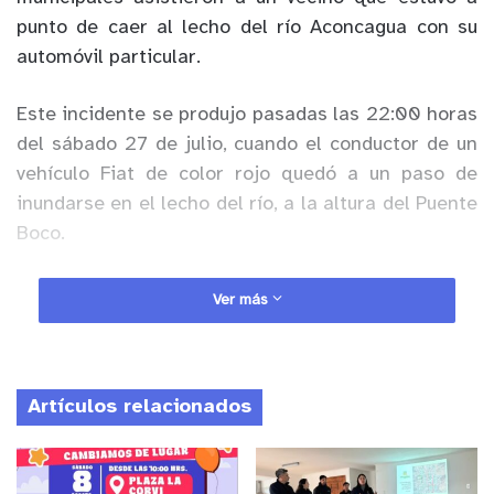
punto de caer al lecho del río Aconcagua con su
automóvil particular.
Este incidente se produjo pasadas las 22:00 horas
del sábado 27 de julio, cuando el conductor de un
vehículo Fiat de color rojo quedó a un paso de
inundarse en el lecho del río, a la altura del Puente
Boco.
Anuncio Patrocinado
Ver más
Hasta ese lugar trabajaron una funcionaria de
Carabineros, los funcionarios municipales y un
vecino que prestó un camión con una cuerda, para
Artículos relacionados
poder sacar el móvil, que quedó atrapado entre las
piedras y el lodo del lecho del cauce, en un exitoso
procedimiento que contó con la colaboración de