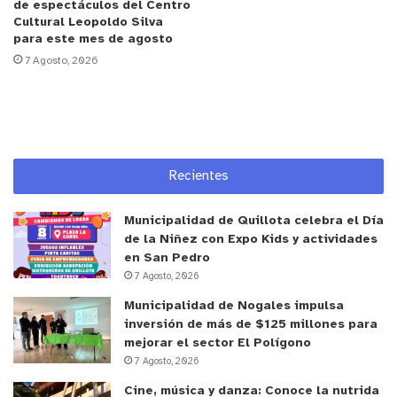
contribuir en la difusión de objetivos, visibilizar
de espectáculos del Centro
Cultural Leopoldo Silva
desafíos y compartir buenas prácticas”, explicó
para este mes de agosto
Delgado.
7 Agosto, 2026
A la actividad asistieron vecinos de las distintas
comunas de la provincia de Quillota,
representantes de la Municipalidad de Hijuelas,
emprendedores, artesanos, representantes del
Recientes
Centro de Formación Técnica PUCV,
representantes de empresas Melón Cementos y
Municipalidad de Quillota celebra el Día
Gasmar, y líderes sociales. El conversatorio fue
de la Niñez con Expo Kids y actividades
en San Pedro
moderado por el sub gerente de Asuntos Públicos
7 Agosto, 2026
de CEMIN Holding Minero y postulante a doctor en
Municipalidad de Nogales impulsa
Sostenibilidad, Marcelo Valenzuela.
inversión de más de $125 millones para
mejorar el sector El Polígono
“Estamos muy contentos con la articulación que se
7 Agosto, 2026
realizó, ese es el sello de Fundación La Semilla.
Cine, música y danza: Conoce la nutrida