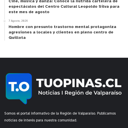
Cine, música y danza: Conoce la nutrida cartelera de
de este conversatorio”, expresó.
espectáculos del Centro Cultural Leopoldo Silva para
este mes de agosto
“Siempre es un placer participar en un espacio de
7 Agosto, 2026
Hombre con presunto trastorno mental protagoniza
diálogo y de reflexión en un tema tan importante
agresiones a locales y clientes en pleno centro de
como la sostenibilidad, más aún para nosotros
Quillota
como proyecto, ya que estamos súper
comprometidos con el desafío de proporcionar
agua a toda la cuenca del Aconcagua. Muchas
gracias por la invitación”, fueron las palabras de
Marcelo Glavic, gerente de Relacionamiento
Comunitario de Aguas Pacífico.
Somos el portal informativo de la Región de Valparaíso. Publicamos
noticias de interés para nuestra comunidad.