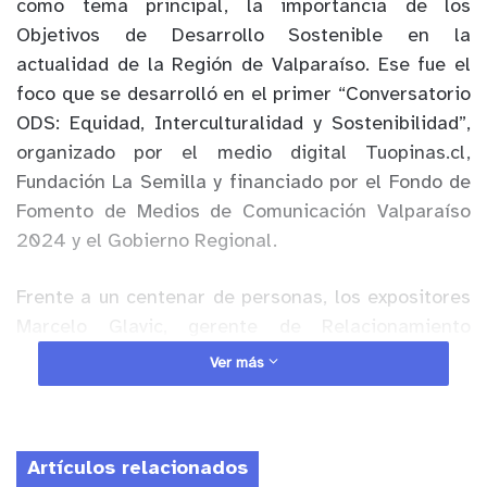
como tema principal, la importancia de los
Objetivos de Desarrollo Sostenible en la
actualidad de la Región de Valparaíso. Ese fue el
foco que se desarrolló en el primer “Conversatorio
ODS: Equidad, Interculturalidad y Sostenibilidad”,
organizado por el medio digital Tuopinas.cl,
Fundación La Semilla y financiado por el Fondo de
Fomento de Medios de Comunicación Valparaíso
2024 y el Gobierno Regional.
Frente a un centenar de personas, los expositores
Marcelo Glavic, gerente de Relacionamiento
Comunitario de Aguas Pacífico; Bárbara Barros,
Ver más
gerente de Sostenibilidad y Comunicación
Empresa Aleática Chile; Diego Ramírez, Ingeniero
I+D Maestranza MAD Quillota y Héctor Nordetti,
Artículos relacionados
gerente general Fundación La Semilla, generaron