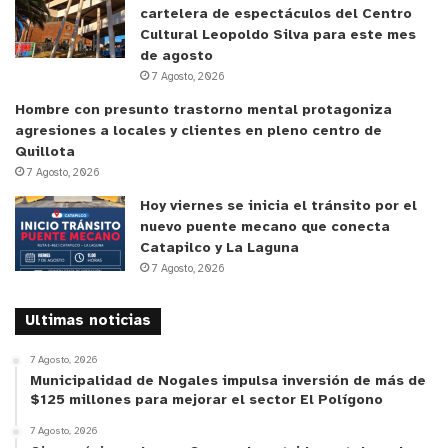
Además, plantear un tema tan importante y
cartelera de espectáculos del Centro
sociabilizarlo con las personas es algo fantástico”,
Cultural Leopoldo Silva para este mes
de agosto
dijo Héctor Nordetti, gerente general de Fundación
7 Agosto, 2026
La Semilla.
Hombre con presunto trastorno mental protagoniza
agresiones a locales y clientes en pleno centro de
Para la expositora Bárbara Barros, gerente de
Quillota
Sostenibilidad y Comunicación Aleática, esta fue
7 Agosto, 2026
una oportunidad centrada en lo local. “Ser parte de
Hoy viernes se inicia el tránsito por el
un conversatorio local, en una comuna como
nuevo puente mecano que conecta
Catapilco y La Laguna
Hijuelas, con participación con gente de Nogales,
7 Agosto, 2026
donde esta emplazada nuestra concesión, es muy
importante. Que las personas conozcan nuestro
Ultimas noticias
interés de aportar en lo social y lo ambiental, que
conozcan nuestro corazón alrededor de la
7 Agosto, 2026
Municipalidad de Nogales impulsa inversión de más de
sostenibilidad, nos parece una muy buena
$125 millones para mejorar el sector El Polígono
oportunidad, porque somos una empresa que nos
7 Agosto, 2026
importa lo que hacemos. Feliz de haber sido parte