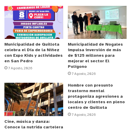
un espacio de diálogo, reflexión y sensibilización
en torno a temáticas enfocadas en género y medio
ambiente.
Anuncio Patrocinado
Para uno de los organizadores de esta actividad, el
Municipalidad de Quillota
Municipalidad de Nogales
celebra el Día de la Niñez
impulsa inversión de más
periodista y director del medio digital Tuopinas.cl,
con Expo Kids y actividades
de $125 millones para
Víctor Delgado, el objetivo del conversatorio se
en San Pedro
mejorar el sector El
Polígono
cumplió a cabalidad. “Difundimos tres importantes
7 Agosto, 2026
7 Agosto, 2026
ODS entre vecinos de la zona interior de la región,
con gente relacionada a estas acciones, y además,
Hombre con presunto
trastorno mental
se transmitió vía streaming por nuestras redes
protagoniza agresiones a
sociales. Es importante explicar que
locales y clientes en pleno
constantemente se están buscando alternativas
centro de Quillota
7 Agosto, 2026
para el cuidado y convivencia de actividades
Cine, música y danza:
productivas con el medio ambiente. El foco está en
Conoce la nutrida cartelera