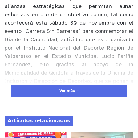
alianzas estratégicas que permitan aunar
esfuerzos en pro de un objetivo común, tal como
acontecerá esta sábado 30 de noviembre con el
evento “Carrera Sin Barreras” para conmemorar el
Día de la Capacidad, actividad que es organizada
por el Instituto Nacional del Deporte Región de
Valparaíso en el Estadio Municipal Lucio Fariña
Fernández, ello gracias al apoyo de la
Municipalidad de Quillota a través de la Oficina de
Inclusión y Dirección de Deportes, que se ponen a
disposición para incentivar el buen vivir entre
Ver más
estas personas.
Esta iniciativa es posible gracias al Programa
Artículos relacionados
Deporte de Participación Social dependiente del
Instituto Nacional del Deporte Región de