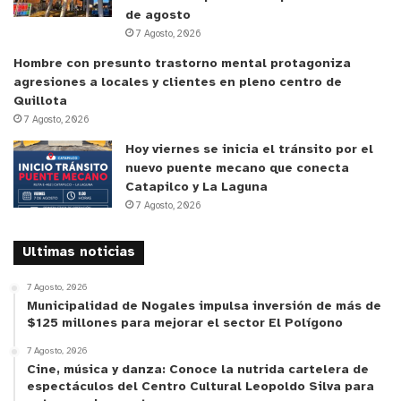
de agosto
y motrices, mientras que en otro sector podrán
7 Agosto, 2026
observar partidos tanto de futsal como básquetbol
Hombre con presunto trastorno mental protagoniza
unificado, baile entretenido, además de otras
agresiones a locales y clientes en pleno centro de
sorpresas y stands informativos con diferentes
Quillota
servicios, además de la necesaria hidratación en
7 Agosto, 2026
días de alta temperatura. Cabe recordar que este
Hoy viernes se inicia el tránsito por el
evento se lleva a cabo en el marco del Día
nuevo puente mecano que conecta
Catapilco y La Laguna
Internacional de la Discapacidad, establecido para
7 Agosto, 2026
promover los derechos y el bienestar de estas
personas en todos los ámbitos de la sociedad,
Ultimas noticias
aumentando de paso la concientización sobre su
situación.
7 Agosto, 2026
Municipalidad de Nogales impulsa inversión de más de
$125 millones para mejorar el sector El Polígono
7 Agosto, 2026
Cine, música y danza: Conoce la nutrida cartelera de
espectáculos del Centro Cultural Leopoldo Silva para