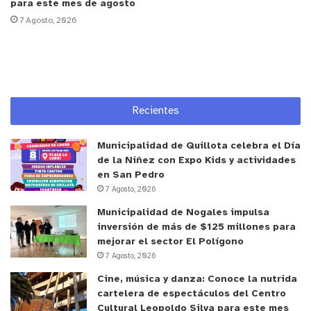
para este mes de agosto
la intención es que puedan llegar las familias
7 Agosto, 2026
completas para ser parte de este evento, que será
gratuito y sólo los adultos deberán inscribirse en
el siguiente
link
https://sigi.ind.cl/actividades/111170
Quienes lleguen a esta jornada podrán ser parte
Recientes
de la corrida recreativa familiar por un circuito de
2 kilómetros que considerará tanto el interior
Municipalidad de Quillota celebra el Día
de la Niñez con Expo Kids y actividades
como exterior del recinto deportivo, pudiendo
en San Pedro
hacer el recorrido caminando, corriendo,
7 Agosto, 2026
desplazándose en silla de ruedas y patinetas,
Municipalidad de Nogales impulsa
eligiéndose una ruta ideal adaptada para todos
inversión de más de $125 millones para
ellos.
mejorar el sector El Polígono
7 Agosto, 2026
De manera paralela, tanto en la previa como tras
Cine, música y danza: Conoce la nutrida
la carrera, también existirán estaciones donde
cartelera de espectáculos del Centro
Cultural Leopoldo Silva para este mes
podrán vivir una serie de experiencias sensoriales