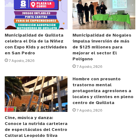
Valparaíso, quienes llevarán a cabo una serie de
actividades en el Estadio Municipal Lucio Fariña
Fernández Quillota para conmemorar Día
Internacional de la Discapacidad, planificando
para ello diversas sorpresas para todos quienes
Municipalidad de Quillota
Municipalidad de Nogales
celebra el Día de la Niñez
impulsa inversión de más
lleguen al principal recinto de la comuna, contando
con Expo Kids y actividades
de $125 millones para
con el apoyo de la Dirección de Deportes y la
en San Pedro
mejorar el sector El
Polígono
Oficina Municipal de Inclusión, quienes
7 Agosto, 2026
7 Agosto, 2026
colaborarán con algunas estaciones para los
presentes, con lo que se refuerza la idea que
Hombre con presunto
trabajando colaborativamente es posible
trastorno mental
protagoniza agresiones a
conseguir grandes objetivos para todos.
locales y clientes en pleno
centro de Quillota
Anuncio Patrocinado
7 Agosto, 2026
Cine, música y danza:
La invitación es desde las 09:30 horas de este
Conoce la nutrida cartelera
sábado 30 de noviembre y podrán participar
de espectáculos del Centro
Cultural Leopoldo Silva
damas y varones desde los 6 a 17 años, por lo que