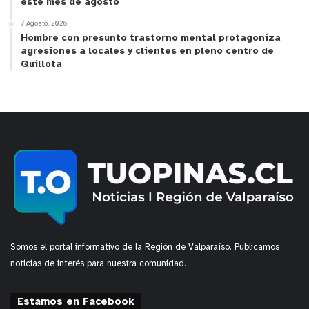
este mes de agosto
7 Agosto, 2026
Hombre con presunto trastorno mental protagoniza
agresiones a locales y clientes en pleno centro de
Quillota
Somos el portal informativo de la Región de Valparaíso. Publicamos
noticias de interés para nuestra comunidad.
y tú, ¿qué opinas?
Estamos en Facebook