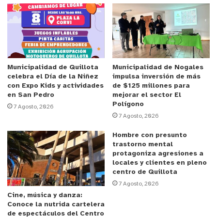
necesidades de la temporada. En vestuario
destacan Adeu, Muth, Ochi &amp; Co, Caledonia,
Rossamola, Brownie, Nicoli, Greek, NKN, Her, Brick,
Marina Mía, Parsome y Lalalou. La oferta de
calzado incluye Athar, AS 98, Luau, Alhamas,
Manebi, Castañer y Paula Mekis, mientras que el
Municipalidad de Quillota
Municipalidad de Nogales
celebra el Día de la Niñez
impulsa inversión de más
área de playa y accesorios cuenta con Robin,
con Expo Kids y actividades
de $125 millones para
Cante, One one, Store Milo, Malai, LGND, Dryhood,
en San Pedro
mejorar el sector El
Polígono
Bubba, Zahatti, Guanabana, Tierra Sagrada, Casa
7 Agosto, 2026
7 Agosto, 2026
pampa, Owala, Tiwi, Leather bags, Btan y Pompom.
Hombre con presunto
“Por primera vez Falabella lleva sus mejores
trastorno mental
protagoniza agresiones a
marcas fuera de las tiendas con Market F en
locales y clientes en pleno
Cachagua. Queremos que las personas descubran
centro de Quillota
las propuestas que marcan la pauta en las costas
7 Agosto, 2026
Cine, música y danza:
más importantes del mundo, con una curaduría que
Conoce la nutrida cartelera
combina diseño, calidad y novedad en un entorno
de espectáculos del Centro