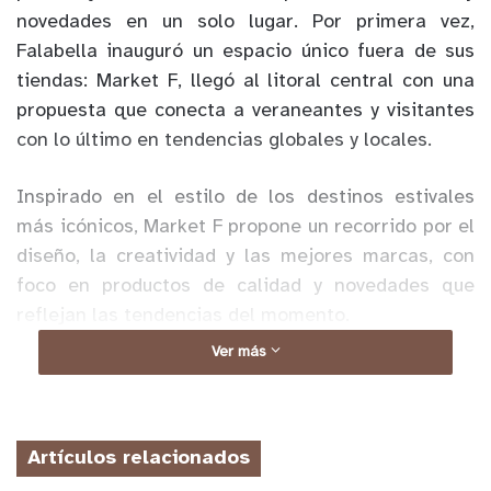
novedades en un solo lugar. Por primera vez,
Falabella inauguró un espacio único fuera de sus
tiendas: Market F, llegó al litoral central con una
propuesta que conecta a veraneantes y visitantes
con lo último en tendencias globales y locales.
Inspirado en el estilo de los destinos estivales
más icónicos, Market F propone un recorrido por el
diseño, la creatividad y las mejores marcas, con
foco en productos de calidad y novedades que
reflejan las tendencias del momento.
Ver más
Anuncio Patrocinado
La tienda abrió sus puertas a partir del 3 de enero
y estará hasta el 28 de febrero y presenta una
Artículos relacionados
selección de marcas que acompañan todas las