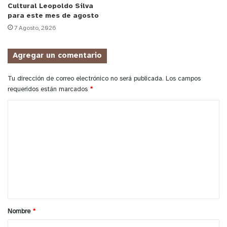
Cultural Leopoldo Silva
único”, señala Tatiana Riesle, gerente de
para este mes de agosto
Marketing de Falabella.
7 Agosto, 2026
y tú, ¿qué opinas?
Agregar un comentario
Tu dirección de correo electrónico no será publicada.
Los campos
requeridos están marcados
*
C
o
m
e
n
t
a
Nombre
*
r